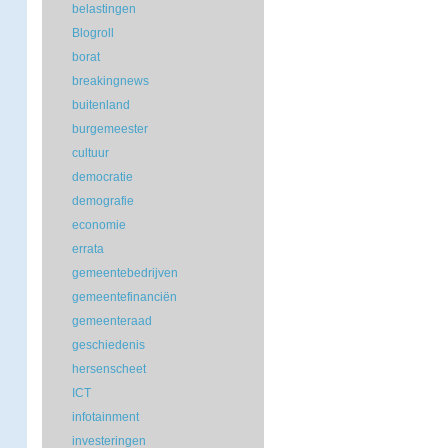
belastingen
Blogroll
borat
breakingnews
buitenland
burgemeester
cultuur
democratie
demografie
economie
errata
gemeentebedrijven
gemeentefinanciën
gemeenteraad
geschiedenis
hersenscheet
ICT
infotainment
investeringen