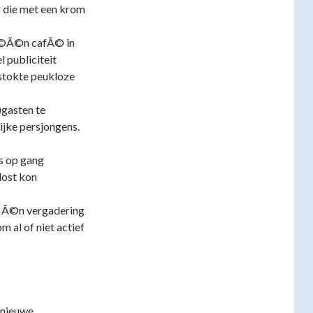
r die met een krom
 Ã©Ã©n cafÃ© in
l publiciteit
stokte peukloze
gasten te
ijke persjongens.
s op gang
lost kon
g Ã©n vergadering
 al of niet actief
 nieuwe