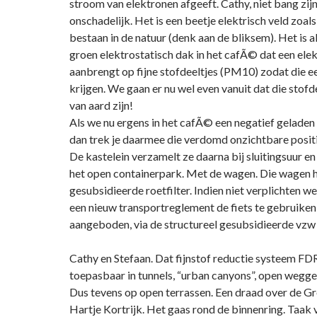
stroom van elektronen afgeeft. Cathy, niet bang zijn
onschadelijk. Het is een beetje elektrisch veld zoals
bestaan in de natuur (denk aan de bliksem). Het is a
groen elektrostatisch dak in het cafÃ© dat een elek
aanbrengt op fijne stofdeeltjes (PM10) zodat die ee
krijgen. We gaan er nu wel even vanuit dat die stofd
van aard zijn!
Als we nu ergens in het cafÃ© een negatief geladen
dan trek je daarmee die verdomd onzichtbare positi
De kastelein verzamelt ze daarna bij sluitingsuur en
het open containerpark. Met de wagen. Die wagen h
gesubsidieerde roetfilter. Indien niet verplichten we
een nieuw transportreglement de fiets te gebruiken
aangeboden, via de structureel gesubsidieerde vzw
Cathy en Stefaan. Dat fijnstof reductie systeem F
toepasbaar in tunnels, “urban canyons”, open wegge
Dus tevens op open terrassen. Een draad over de G
Hartje Kortrijk. Het gaas rond de binnenring. Taak 