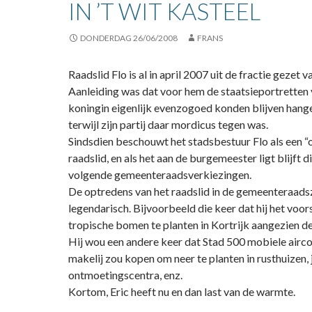
IN ’T WIT KASTEEL
DONDERDAG 26/06/2008
FRANS
Raadslid Flo is al in april 2007 uit de fractie gezet
Aanleiding was dat voor hem de staatsieportretten 
koningin eigenlijk evenzogoed konden blijven hangen
terwijl zijn partij daar mordicus tegen was.
Sindsdien beschouwt het stadsbestuur Flo als een “
raadslid, en als het aan de burgemeester ligt blijft d
volgende gemeenteraadsverkiezingen.
De optredens van het raadslid in de gemeenteraadszi
legendarisch. Bijvoorbeeld die keer dat hij het voo
tropische bomen te planten in Kortrijk aangezien 
Hij wou een andere keer dat Stad 500 mobiele airco
makelij zou kopen om neer te planten in rusthuizen,
ontmoetingscentra, enz.
Kortom, Eric heeft nu en dan last van de warmte.