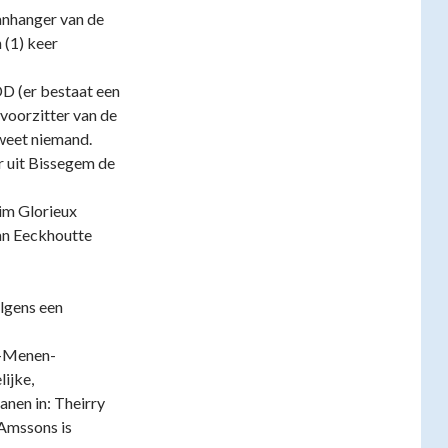
aanhanger van de
 (1) keer
D (er bestaat een
 voorzitter van de
 weet niemand.
 uit Bissegem de
im Glorieux
an Eeckhoutte
olgens een
k-Menen-
ijke,
anen in: Theirry
 Amssons is