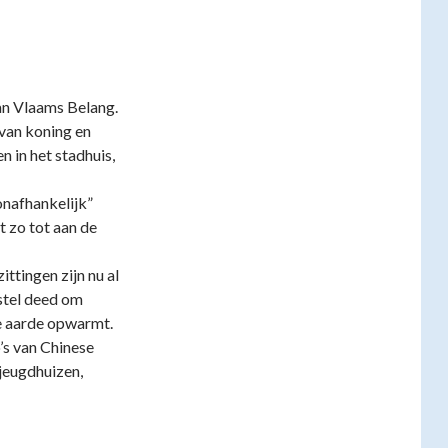
 van Vlaams Belang.
van koning en
 in het stadhuis,
onafhankelijk”
it zo tot aan de
ttingen zijn nu al
rstel deed om
de aarde opwarmt.
’s van Chinese
 jeugdhuizen,