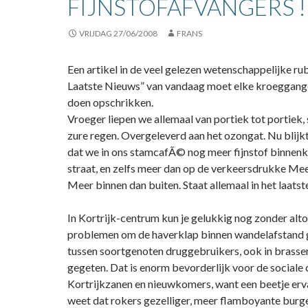
FIJNSTOFAFVANGERS !
VRIJDAG 27/06/2008
FRANS
Een artikel in de veel gelezen wetenschappelijke ru
Laatste Nieuws” van vandaag moet elke kroegganger
doen opschrikken.
Vroeger liepen we allemaal van portiek tot portiek,
zure regen. Overgeleverd aan het ozongat. Nu blijk
dat we in ons stamcafÃ© nog meer fijnstof binnenk
straat, en zelfs meer dan op de verkeersdrukke M
Meer binnen dan buiten. Staat allemaal in het laatst
In Kortrijk-centrum kun je gelukkig nog zonder alto
problemen om de haverklap binnen wandelafstand g
tussen soortgenoten druggebruikers, ook in brass
gegeten. Dat is enorm bevorderlijk voor de sociale
Kortrijkzanen en nieuwkomers, want een beetje er
weet dat rokers gezelliger, meer flamboyante burger