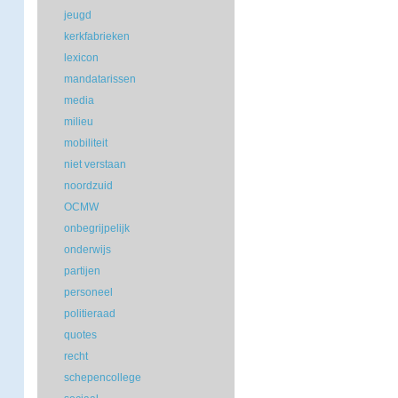
jeugd
kerkfabrieken
lexicon
mandatarissen
media
milieu
mobiliteit
niet verstaan
noordzuid
OCMW
onbegrijpelijk
onderwijs
partijen
personeel
politieraad
quotes
recht
schepencollege