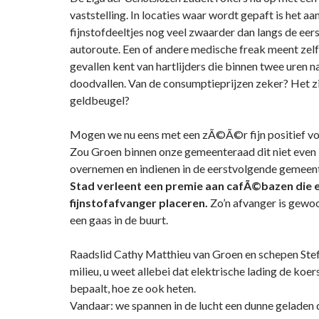
vaststelling. In locaties waar wordt gepaft is het aan
fijnstofdeeltjes nog veel zwaarder dan langs de eer
autoroute. Een of andere medische freak meent zelfs
gevallen kent van hartlijders die binnen twee uren 
doodvallen. Van de consumptieprijzen zeker? Het zi
geldbeugel?
Mogen we nu eens met een zÃ©Ã©r fijn positief vo
Zou Groen binnen onze gemeenteraad dit niet even
overnemen en indienen in de eerstvolgende gemeen
Stad verleent een premie aan cafÃ©bazen die 
fijnstofafvanger placeren.
Zo’n afvanger is gewoo
een gaas in de buurt.
Raadslid Cathy Matthieu van Groen en schepen Stef
milieu, u weet allebei dat elektrische lading de koer
bepaalt, hoe ze ook heten.
Vandaar: we spannen in de lucht een dunne geladen 