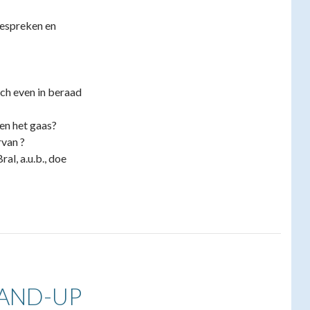
bespreken en
och even in beraad
en het gaas?
rvan ?
al, a.u.b., doe
TAND-UP