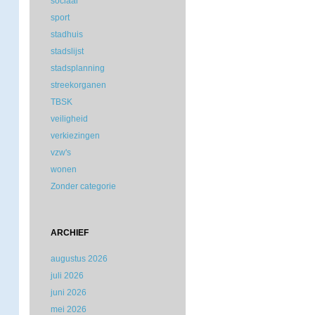
sociaal
sport
stadhuis
stadslijst
stadsplanning
streekorganen
TBSK
veiligheid
verkiezingen
vzw's
wonen
Zonder categorie
ARCHIEF
augustus 2026
juli 2026
juni 2026
mei 2026