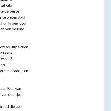
tal kilo
ste de beste
 te weten dat hij
na hun kroegloop
en van de lege
orstel uitpakken?
 kunnen
teraad?
een
n een draadje en
aan Bral van
s van deeltjes
draad die een