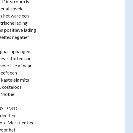
. Die stroom is
 er al zovele
ls het ware een
trische lading
n positieve lading
eeltes negatief
 gaas ophangen,
eve stoffen aan.
 voert ze af naar
eeft een
 kastelein mits
, kosteloos
 Mobiel.
DRS-PM10 is
deelten.
rote Markt en heel
voor het