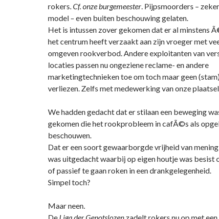
rokers.
Cf. onze burgemeester
. Pijpsmoorders – zeke
model – even buiten beschouwing gelaten.
Het is intussen zover gekomen dat er al minstens
het centrum heeft verzaakt aan zijn vroeger met vee
omgeven rookverbod. Andere exploitanten van ver
locaties passen nu ongeziene reclame- en andere
marketingtechnieken toe om toch maar geen (stam)
verliezen. Zelfs met medewerking van onze plaatsel
We hadden gedacht dat er stilaan een beweging wa
gekomen die het rookprobleem in cafÃ©s als opge
beschouwen.
Dat er een soort gewaarborgde vrijheid van menin
was uitgedacht waarbij op eigen houtje was besist om
of passief te gaan roken in een drankgelegenheid.
Simpel toch?
Maar neen.
De
Liga der Genotslozen
zadelt rokers nu op met een