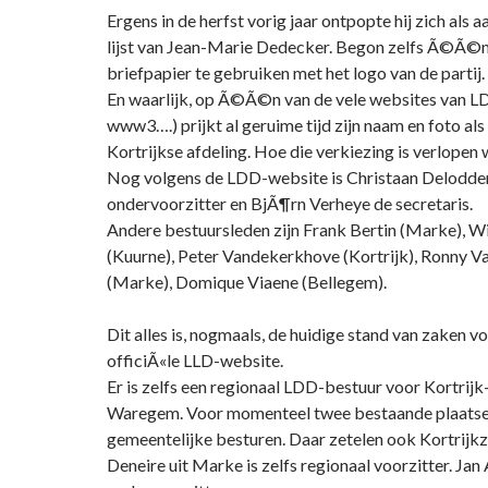
Ergens in de herfst vorig jaar ontpopte hij zich als 
lijst van Jean-Marie Dedecker. Begon zelfs Ã©Ã©n
briefpapier te gebruiken met het logo van de partij.
En waarlijk, op Ã©Ã©n van de vele websites van LD
www3….) prijkt al geruime tijd zijn naam en foto als
Kortrijkse afdeling. Hoe die verkiezing is verlopen
Nog volgens de LDD-website is Christaan Delodder
ondervoorzitter en BjÃ¶rn Verheye de secretaris.
Andere bestuursleden zijn Frank Bertin (Marke), W
(Kuurne), Peter Vandekerkhove (Kortrijk), Ronny V
(Marke), Domique Viaene (Bellegem).
Dit alles is, nogmaals, de huidige stand van zaken v
officiÃ«le LLD-website.
Er is zelfs een regionaal LDD-bestuur voor Kortrij
Waregem. Voor momenteel twee bestaande plaatsel
gemeentelijke besturen. Daar zetelen ook Kortrijkz
Deneire uit Marke is zelfs regionaal voorzitter. Jan