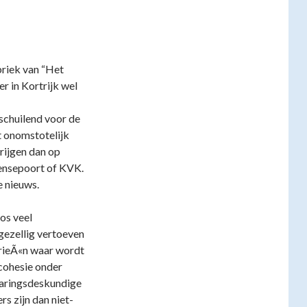
briek van “Het
 in Kortrijk wel
 schuilend voor de
t onomstotelijk
rijgen dan op
eensepoort of KVK.
e nieuws.
os veel
ezellig vertoeven
erieÃ«n waar wordt
 cohesie onder
varingsdeskundige
s zijn dan niet-