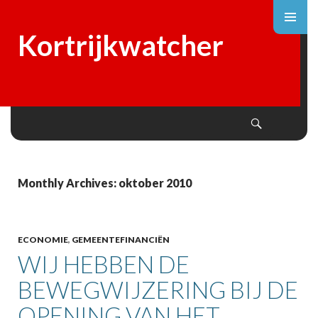
Kortrijkwatcher
Search
SKIP
TO
CONTENT
Monthly Archives: oktober 2010
ECONOMIE
,
GEMEENTEFINANCIËN
WIJ HEBBEN DE
BEWEGWIJZERING BIJ DE
OPENING VAN HET