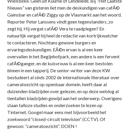
Wielsbeke. Geen uit Kuurne of Lendelede. Bij “Het Laatste
Nieuws” van gisteren liet men de deskundigen van cafÃ©
Gainsbar en cafÃ© Ziggy op de Vlasmarkt aan het woord.
Reporter Peter Lanssens vindt geen tegenstanders, zo
zegt hij. Hij vergat cafÃ© Vera te raadplegen? En
natuurlijk vergat hij heel de redactie van kortrijkwatcher
te contacteren. Nochtans gewone burgers en
ervaringsdeskundigen. EÃ©n ervan is al een keer
overvallen in het Begijnhofpark, een andere is een fervent
cafÃ©ganger, en de kuisvrouw is al een keer bestolen
binnen in
een tapperij. De senior-writer van deze KW
bestudeert al sinds 2002 de internationale literatuur over
cameratoezicht op openbaar domein, heeft daar al
duizenden bladzijden over gelezen, en op deze weblog al
tientallen bladzijden gewijd aan het onderwerp. Overigens
staan talloze studies en onderzoeken te lezen op
Tinternet. Googel maar eens met bijvoorbeeld het
zoekwoord “closed-circuit television” (CCTV). Of
gewoon: “cameratoezicht”. DOEN !