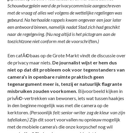
Schouwburgplein werd de privacycommissie aangeschreven
met de vraag of alles wel volgens de wettelijke regelingen was
gebeurd. Na herhaalde rappels kwam ongeveer een jaar later
een antwoord binnen, namelijk nadat Stad zich had geschikt
naar de regelgeving. (Nu nog altijd is het pictogram aan de
toezichtzone niet conform met de voorschriften.)
Een cafÃ©baas op de Grote Markt vindt de discussie over
de privacy maar niets.
De journalist wijst er hem dus
niet op dat dit probleem ook voor tegenstanders van
camera’s in openbare ruimte praktisch geen
tegenargument meer is, tenzij er natuurlijk flagrante
misbruiken zouden voorkomen.
Bijvoorbeeld kijken in
privÃ©-vertrekken van bewoners, iets wat tussen haakjes
in den beginne mogelijk was met die camera op de
kerktoren.
(Persoonlijk feit: senior-writer zag de kleur van zijn
tafellaken.)
Zijn dit soort voorvallen nu opnieuw mogelijk
met de mobiele camera’s die onze korpschef nog wil