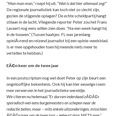
“
Man man man,
” roept hij uit. “
Wat is dat hier allemaal zeg!
”
De regionale journalistiek kan toch niet zo slecht zijn,
gezien de stijgende oplagen? De echte scheldpartij hangt
stilaan in de lucht. Vliegende reporter Peter zou het Frans
Lavaert nog eens willen zien doen. “Na een week hangt hij
in de touwen.” (Tussen haakjes: FL was jarenlang
opiniÃ«rend en reizend journalist bij een opinie-weekblad.
Is er mee opgehouden toen hij meende niets meer te
vertellen te hebben.)
EÃ©n keer om de twee jaar
In een postscriptum nog wel doet Peter op zijn beurt een
ongelooflijke bekentenis. Ook hij kan hier eeuwige roem
mee verwerven in het journalistieke wereldje.
We citeren nu helemaal.
“Er durven inderdaad zÃ©Ã©r
sporadisch wel eens burgemeesters en schepen naar de
redactie bellen, maar – mits enkele uitzonderingen, misschien
Ã©Ã©n keer om de twee jaar – gebeurt daar NIETS mee.”