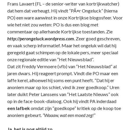
Frans Lavaert (FL – de senior-writer van kortrijkwatcher)
dat hem dat verheugt. Hij vindt “PÃ¤r Ongeluck” (hierna
PO) een ware aanwinst in onze Kortrijkse blogosfeer. Voor
wie het niet zou weten: PO is dus een blog met
commentaar op allerhande Kortrijkse toestanden. Zie
http://perongeluck.wordpress.com
. Zeer goed geschreven,
en vaak scherp informatief. Maar het ongeluk wil dat hij
geregeld gaat schimpen op de lokale pers, meer speciaal
onze regionale editie van “Het Nieuwsblad”.
Dat zit Freddy Vermoere (vfb) van “Het Nieuwsblad” al
jaren dwars. Hij reageert prompt. Vindt die PO maar een
laffe kerel, alhoewel hij soms een punt heeft. “Dat hij er
anoniem maar op los schiet, vind ik zeer goedkoop.” Uren
later duikt Peter Lanssens van “Het Laatste Nieuws” ook
op in de face-book-dialoog. Ook hij vindt PA inderdaad
een lafbek
omdat zijn “goedkope” kritiek op de koop toe
anoniem gebeurt.
“Waaaw, wat een moed zeg!”
Ja, het is nog altijd zo