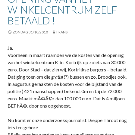
WINKELCENTRUM ZELF
BETAALD !
ZONDAG 31/10/2010
FRANS
Ja.
Voorheen in maart raamden we de kosten van de opening
van het winkelcentrum K-in-Kortrijk op zoiets van 30.000
euro. Door Stad – dat zijn wij, Kortrijkse burgers – betaald.
Dat ging toen om die
gratis
(!?) bussen en zo. Broodjes ook.
In augustus geraakten de kosten voor de bijstand van de
politie ( 421 manschappen) bekend. 0m en bij de 72.000
euro. Maakt mÃ©Ã©r dan 100.000 euro. Dat is 4 miljoen
BEF hÃ©, door ons opgehoest.
Nu komt er onze onderzoeksjournalist Dieppe Throot nog
iets ten gehore.
Bij die opening werden tal van wegwijzers en andere