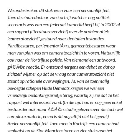
We onderbreken dit stuk even voor een persoonlijk feit.
Toen de eindredacteur van kortrijkwatcher nog politiek
secretaris was van een federaal kamerlid heeft hij in 2002 al
een rapport (literatuuroverzicht) over de problematiek
“cameratoezicht” gestuurd naar tientallen instanties.
Partijbesturen, parlementariÃ«rs, gemeentebesturen waar
men van plan was om cameratoezicht in te voren. Natuurlijk
ook naar de Kortrijkse politie. Van niemand een antwoord,
gÃ©Ã©n reactie. Er ontstond nergens een debat en dat op
zichzelf wijst er op dat de vraag naar cameratoezicht niet
steunt op rationele overwegingen. Ja, van de toenmalig
bevoegde schepen Hilde Demedts kregen we wel een
vriendelijk bedankingsbriefje terug, waarbij zij zei dat ze het
rapport wel interessant vond. (In die tijd had er nog geen enkel
bestuurder ook maar Ã©Ã©n studie gelezen over die toch wel
complexe materie, en nu is dit nog altijd niet het geval.)
Ander persoonlijk feit. Toen men in Kortrijk een camera had
geplaatst op de Sint-Maartenstoren en vier stuks aan het