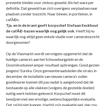
preventie bieden voor zinloos geweld. Als het ware per
definitie. Dat geweld kan zich overigens verplaatsen naar
plaatsen zonder toezicht. Naar binnen, in portieken, in
cafÃ©s.
Tja, en in de krant geeft korpschef Stefaan Eeckhout
de cafÃ©-bazen waarlijk nog gelijk ook
. Heeft hij nu
waarlijk nog altijd geen enkele studie over cameratoezicht
doorgenomen?
Op de Vlasmarkt wordt vervolgens opgemerkt dat de
huidige camera’s aan het Schouwburgplein en de
Doorniksetunnel amper resultaat opbrengen. Goed gezien
jongens! Eureka. Onze gemeenteraadsleden die straks in
december de installatie van nieuwe camera’s zullen
goedkeuren kunnen dit pas nadat is aangetoond dat de
bestaande op alle vlakken (volgens de gestelde doelen)
nuttig werk hebben geleverd. Korpschef moet dit
bewijzen met een ernstige, wetenschappelijke evaluatie.
Dat zal hij niet kunnen. Had hij zo’n evaluatie wel, dan zou