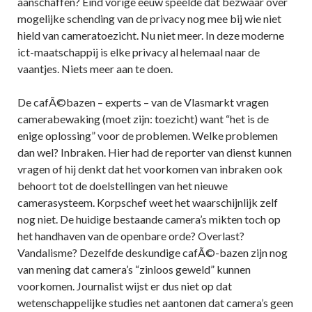
aanschaffen? Eind vorige eeuw speelde dat bezwaar over
mogelijke schending van de privacy nog mee bij wie niet
hield van cameratoezicht. Nu niet meer. In deze moderne
ict-maatschappij is elke privacy al helemaal naar de
vaantjes. Niets meer aan te doen.
De cafÃ©bazen – experts – van de Vlasmarkt vragen
camerabewaking (moet zijn: toezicht) want “het is de
enige oplossing” voor de problemen. Welke problemen
dan wel? Inbraken. Hier had de reporter van dienst kunnen
vragen of hij denkt dat het voorkomen van inbraken ook
behoort tot de doelstellingen van het nieuwe
camerasysteem. Korpschef weet het waarschijnlijk zelf
nog niet. De huidige bestaande camera’s mikten toch op
het handhaven van de openbare orde? Overlast?
Vandalisme? Dezelfde deskundige cafÃ©-bazen zijn nog
van mening dat camera’s “zinloos geweld” kunnen
voorkomen. Journalist wijst er dus niet op dat
wetenschappelijke studies net aantonen dat camera’s geen