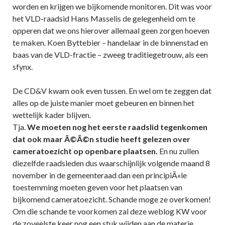
worden en krijgen we bijkomende monitoren. Dit was voor
het VLD-raadsid Hans Masselis de gelegenheid om te
opperen dat we ons hierover allemaal geen zorgen hoeven
te maken. Koen Byttebier – handelaar in de binnenstad en
baas van de VLD-fractie – zweeg traditiegetrouw, als een
sfynx.
De CD&V kwam ook even tussen. En wel om te zeggen dat
alles op de juiste manier moet gebeuren en binnen het
wettelijk kader blijven.
Tja.
We moeten nog het eerste raadslid tegenkomen
dat ook maar Ã©Ã©n studie heeft gelezen over
cameratoezicht op openbare plaatsen.
En nu zullen
diezelfde raadsleden dus waarschijnlijk volgende maand 8
november in de gemeenteraad dan een principiÃ«le
toestemming moeten geven voor het plaatsen van
bijkomend cameratoezicht. Schande moge ze overkomen!
Om die schande te voorkomen zal deze weblog KW voor
de zoveelste keer nog een stuk wijden aan de materie.