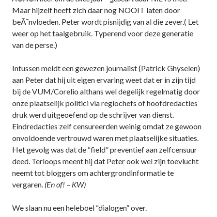
Maar hijzelf heeft zich daar nog NOOIT laten door
beÃ¯nvloeden. Peter wordt pisnijdig van al die zever.( Let
weer op het taalgebruik. Typerend voor deze generatie
van de perse.)
Intussen meldt een gewezen journalist (Patrick Ghyselen)
aan Peter dat hij uit eigen ervaring weet dat er in zijn tijd
bij de VUM/Corelio althans wel degelijk regelmatig door
onze plaatselijk politici via regiochefs of hoofdredacties
druk werd uitgeoefend op de schrijver van dienst.
Eindredacties zelf censureerden weinig omdat ze gewoon
onvoldoende vertrouwd waren met plaatselijke situaties.
Het gevolg was dat de “field” preventief aan zelfcensuur
deed. Terloops meent hij dat Peter ook wel zijn toevlucht
neemt tot bloggers om achtergrondinformatie te
vergaren.
(En of! – KW)
We slaan nu een heleboel “dialogen” over.