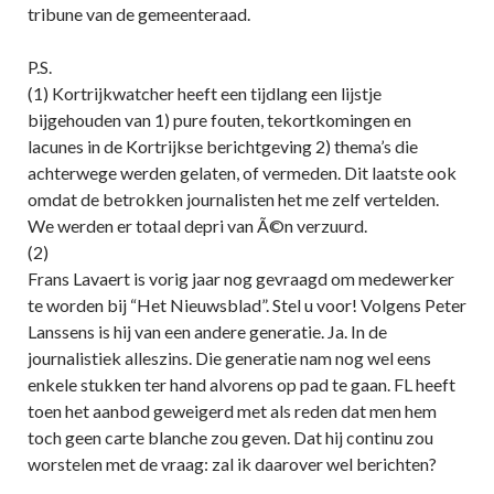
tribune van de gemeenteraad.
P.S.
(1) Kortrijkwatcher heeft een tijdlang een lijstje
bijgehouden van 1) pure fouten, tekortkomingen en
lacunes in de Kortrijkse berichtgeving 2) thema’s die
achterwege werden gelaten, of vermeden. Dit laatste ook
omdat de betrokken journalisten het me zelf vertelden.
We werden er totaal depri van Ã©n verzuurd.
(2)
Frans Lavaert is vorig jaar nog gevraagd om medewerker
te worden bij “Het Nieuwsblad”. Stel u voor! Volgens Peter
Lanssens is hij van een andere generatie. Ja. In de
journalistiek alleszins. Die generatie nam nog wel eens
enkele stukken ter hand alvorens op pad te gaan. FL heeft
toen het aanbod geweigerd met als reden dat men hem
toch geen carte blanche zou geven. Dat hij continu zou
worstelen met de vraag: zal ik daarover wel berichten?