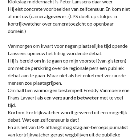
Klokslag middernacht is Peter Lanssens daar weer.
Hij eist concrete voorbeelden van zelfcensuur. En kom niet
af met uw (camera)
gezever
. (LPS doelt op stukjes in
kortrijkwatcher over cameratoezicht op openbaar
domein.)
Vanmorgen om kwart voor negen plaatselijke tijd opende
Lanssens opnieuw het hitsig wordende debat.
Hij is bereid om in te gaan op mijn voorstel (van gisteren)
om met de perskring over de regionale pers een publiek
debat aan te gaan. Maar niet als het enkel met verzuurde
mensen zou plaatsgrijpen.
Om halftien vanmorgen bestempelt Freddy Vanmoere ene
Frans Lavaert als een
verzuurde betweter
met te veel
tijd.
Kortom, kortrijkwatcher wordt geweerd uit een mogelijk
debat. Wat een zelfcensuur is dat !
En als het van LPS afhangt mag stagiair-beroepsjournalist
van kortrijkwatcher gerust wegblijven uit de publieke