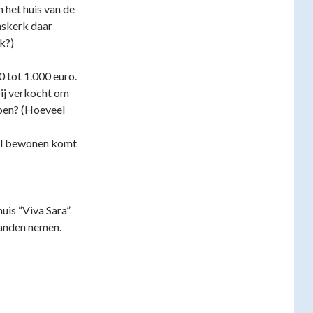
n het huis van de
nskerk daar
k?)
0 tot 1.000 euro.
ij verkocht om
doen? (Hoeveel
wil bewonen komt
huis “Viva Sara”
handen nemen.