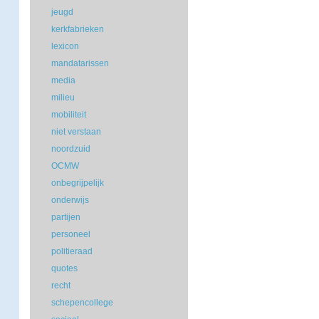
jeugd
kerkfabrieken
lexicon
mandatarissen
media
milieu
mobiliteit
niet verstaan
noordzuid
OCMW
onbegrijpelijk
onderwijs
partijen
personeel
politieraad
quotes
recht
schepencollege