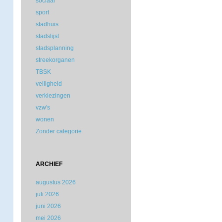
sociaal
sport
stadhuis
stadslijst
stadsplanning
streekorganen
TBSK
veiligheid
verkiezingen
vzw's
wonen
Zonder categorie
ARCHIEF
augustus 2026
juli 2026
juni 2026
mei 2026