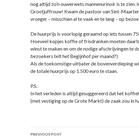
nog altijd zo’n ouwerwets mannenurinoir is te zien. I
Grootjuffrouw! Kwam de pastoor van Sint-Maarte
vroeger – misschien al te vaak en te lang – op bezoe
De huurprijs is voorlopig geraamd op iets tussen 75
Hoeveel kopjes koffie of frisdranken moeten daarb
winst te maken en om de nodige afschrijvingen te 
bezoekers telt het Begijnhof per maand?)
Als de toekomstige uitbater de bovenverdieping 
de totale huurprijs op 1.500 euro te staan.
P.S.
In het verleden is altijd gesuggereerd dat het koffie
(met vestiging op de Grote Markt) de zaak zou in 
Post
PREVIOUS POST