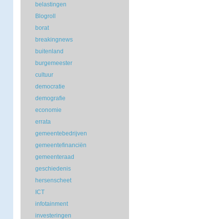
belastingen
Blogroll
borat
breakingnews
buitenland
burgemeester
cultuur
democratie
demografie
economie
errata
gemeentebedrijven
gemeentefinanciën
gemeenteraad
geschiedenis
hersenscheet
ICT
infotainment
investeringen