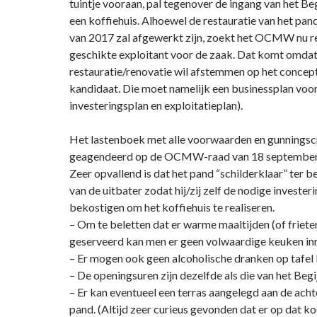
tuintje vooraan, pal tegenover de ingang van het Be
een koffiehuis. Alhoewel de restauratie van het pand
van 2017 zal afgewerkt zijn, zoekt het OCMW nu r
geschikte exploitant voor de zaak. Dat komt omd
restauratie/renovatie wil afstemmen op het concep
kandidaat. Die moet namelijk een businessplan voo
investeringsplan en exploitatieplan).
Het lastenboek met alle voorwaarden en gunningscri
geagendeerd op de OCMW-raad van 18 september
Zeer opvallend is dat het pand “schilderklaar” ter 
van de uitbater zodat hij/zij zelf de nodige investe
bekostigen om het koffiehuis te realiseren.
– Om te beletten dat er warme maaltijden (of friet
geserveerd kan men er geen volwaardige keuken inr
– Er mogen ook geen alcoholische dranken op tafel
– De openingsuren zijn dezelfde als die van het Begi
– Er kan eventueel een terras aangelegd aan de acht
pand. (Altijd zeer curieus gevonden dat er op dat ko