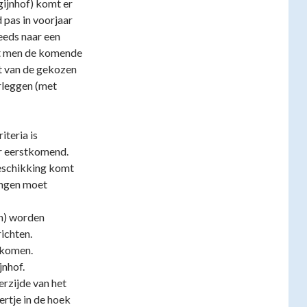
gijnhof) komt er
 pas in voorjaar
eeds naar een
at men de komende
t van de gekozen
rleggen (met
teria is
 eerstkomend.
beschikking komt
ringen moet
en) worden
ichten.
 komen.
jnhof.
erzijde van het
ertje in de hoek