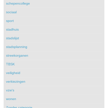
schepencollege
sociaal
sport
stadhuis
stadslijst
stadsplanning
streekorganen
TBSK
veiligheid
verkiezingen
vzw's
wonen
Zonder categorie