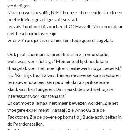
verdedigen.
Maar nu wel toevallig NIET in onze – in essentie – toch een
beetje kleine, gezellige, volkse stad.
Iets als Turnhout bijvoorbeeld. Of Hasselt. Men moet daar
niet beschaamd over zijn.
Voor zo’n project is er alhier ter stede geen draagvlak.
Ook prof. Laermans schreef het al in zijn voorstudie,
weliswaar voorzichtig : “Momenteel lijkt het lokale
draagvlak voor het moeilijker creatiewerk nogal beperkt.”
En: “Kortrijk bezit alvast binnen de diverse kunstsectoren
ternauwernood een kernpubliek dat als prikkelende
klankkast kan fungeren. Dat maakt de stad niet bijster
interessant voor kunstenaars.”
En dat moet allemaal niet meer bewezen worden. Zie het
vroegere experiment “Kanaal”, zie ‘Anno’02, zie de
Tacktoren. Zie de povere opkomst bij Buda-activiteiten in
de Paardenstallen.