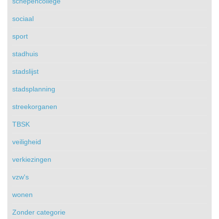
schepencollege
sociaal
sport
stadhuis
stadslijst
stadsplanning
streekorganen
TBSK
veiligheid
verkiezingen
vzw's
wonen
Zonder categorie