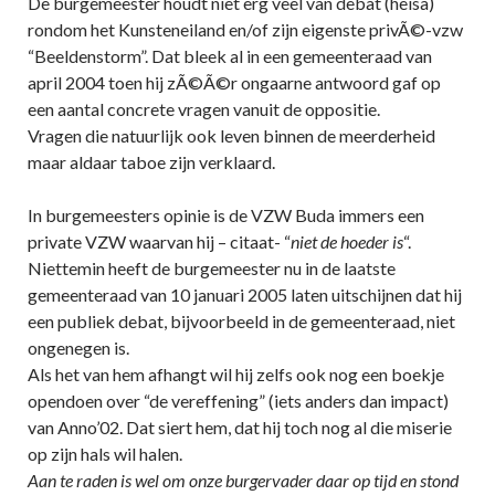
De burgemeester houdt niet erg veel van debat (heisa)
rondom het Kunsteneiland en/of zijn eigenste privÃ©-vzw
“Beeldenstorm”. Dat bleek al in een gemeenteraad van
april 2004 toen hij zÃ©Ã©r ongaarne antwoord gaf op
een aantal concrete vragen vanuit de oppositie.
Vragen die natuurlijk ook leven binnen de meerderheid
maar aldaar taboe zijn verklaard.
In burgemeesters opinie is de VZW Buda immers een
private VZW waarvan hij – citaat- “
niet de
hoeder is
“.
Niettemin heeft de burgemeester nu in de laatste
gemeenteraad van 10 januari 2005 laten uitschijnen dat hij
een publiek debat, bijvoorbeeld in de gemeenteraad, niet
ongenegen is.
Als het van hem afhangt wil hij zelfs ook nog een boekje
opendoen over “de vereffening” (iets anders dan impact)
van Anno’02. Dat siert hem, dat hij toch nog al die miserie
op zijn hals wil halen.
Aan te raden is wel om onze burgervader daar op tijd en stond