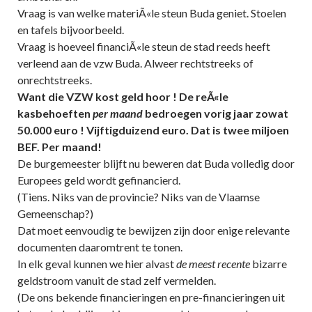
Vraag is van welke materiÃ«le steun Buda geniet. Stoelen
en tafels bijvoorbeeld.
Vraag is hoeveel financiÃ«le steun de stad reeds heeft
verleend aan de vzw Buda. Alweer rechtstreeks of
onrechtstreeks.
Want die VZW kost geld hoor ! De reÃ«le
kasbehoeften
per maand
bedroegen vorig jaar zowat
50.000 euro ! Vijftigduizend euro. Dat is twee miljoen
BEF. Per maand!
De burgemeester blijft nu beweren dat Buda volledig door
Europees geld wordt gefinancierd.
(Tiens. Niks van de provincie? Niks van de Vlaamse
Gemeenschap?)
Dat moet eenvoudig te bewijzen zijn door enige relevante
documenten daaromtrent te tonen.
In elk geval kunnen we hier alvast
de meest recente
bizarre
geldstroom vanuit de stad zelf vermelden.
(De ons bekende financieringen en pre-financieringen uit