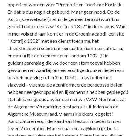
opgericht worden voor “Promotie en Toerisme Kortrijk”.
En dat is dus nog niet gebeurd. Maar geen nood. Op de
Kortrijkse website (niet in de gemeenteraad) wordt nu
gemeld dat er een vzw “Kortrijk 1302” in de maak is. Want
in mei volgend jaar komt er in de Groeningeabdij een site
“Kortrijk 1302” met een dienst toerisme, het
streekbezoekerscentrum, een auditorium, een cafetaria,
en natuurlijk ook een museum rondom 1302. (Die
guldensporenslag die we door een stom toeval hebben
gewonnen en waarbij ons eenvoudige dronken lieden van
ons heir nog vlug tot in Sint-Denijs – dus buiten het
slagveld – vluchtende geuniformeerde beroepssoldaten
hebben neergeknuppeld en lijkschennis hebben gepleegd.)
Dat alles vergt dus alweer een nieuwe VZW. Nochtans zal
de Algemene Vergadering bestaan uit uit leden van de
Algemene Museumraad. Vlaamsblokkers, opgelet !
Kandidaturen voor de Raad van Bestuur moeten binnen
tegen 2 december. Mailen naar musea@kortrijk.be. U
moet wel het juiste profiel hebben. Gemotiveerd zijn, en