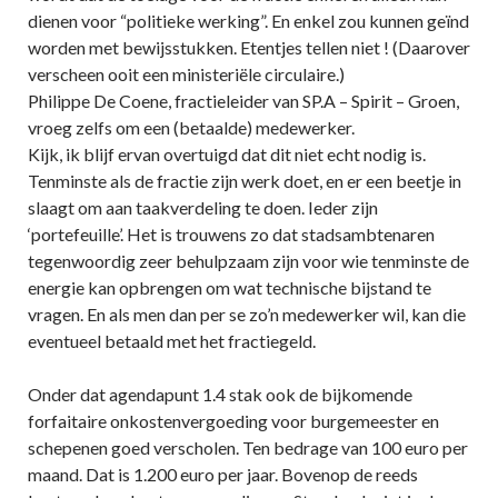
dienen voor “politieke werking”. En enkel zou kunnen geïnd
worden met bewijsstukken. Etentjes tellen niet ! (Daarover
verscheen ooit een ministeriële circulaire.)
Philippe De Coene, fractieleider van SP.A – Spirit – Groen,
vroeg zelfs om een (betaalde) medewerker.
Kijk, ik blijf ervan overtuigd dat dit niet echt nodig is.
Tenminste als de fractie zijn werk doet, en er een beetje in
slaagt om aan taakverdeling te doen. Ieder zijn
‘portefeuille’. Het is trouwens zo dat stadsambtenaren
tegenwoordig zeer behulpzaam zijn voor wie tenminste de
energie kan opbrengen om wat technische bijstand te
vragen. En als men dan per se zo’n medewerker wil, kan die
eventueel betaald met het fractiegeld.
Onder dat agendapunt 1.4 stak ook de bijkomende
forfaitaire onkostenvergoeding voor burgemeester en
schepenen goed verscholen. Ten bedrage van 100 euro per
maand. Dat is 1.200 euro per jaar. Bovenop de reeds