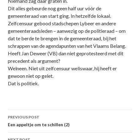
Niemand zag daar graten in.
Dit alles gebeurde nog geen half uur vóór de
gemeenteraad van start ging. In hetzelfde lokaal.
Zelfcensuur gebood stadschepen Lybeer en andere
gemeenteraadsleden – aanwezig op de politieraad – om
dat te berde te brengen in de gemeenteraad, bij het
schrappen van de agendapunten van het Vlaams Belang.
Heeft Jan Deweer (VB) dan niet geprotesteerd met dit
precedent als argument?
Welneen. Niet uit zelfcensuur weliswaar, hij heeft er
gewoon niet op gelet.
Dat is politiek.
Post
PREVIOUS POST
navigation
Een appeltje om te schillen (2)
NEXT POST