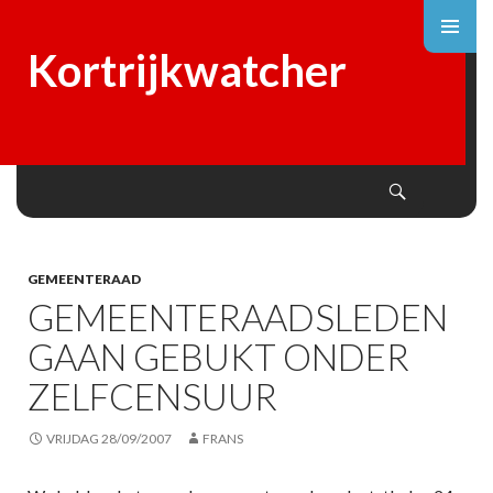
Kortrijkwatcher
Search
SKIP
TO
CONTENT
GEMEENTERAAD
GEMEENTERAADSLEDEN
GAAN GEBUKT ONDER
ZELFCENSUUR
VRIJDAG 28/09/2007
FRANS