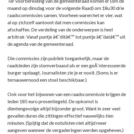
Ter voorbereiding van de gemeenteraad komen er (om de
maand op dinsdag voor de volgende Raad) om 18u30 drie
raadscommissies samen. Voorheen waren het er vier, wat
al op zichzelf aantoont dat men commissies kan
afschaffen. De verdeling van de onderwerpen is heel
arbitrair. Vanaf puntje â€˜ditâ€™ tot puntje â€˜datâ€™ uit
de agenda van de gemeenteraad.
Die commissies zijn publiek toegankelijk, maar de
raadsleden zijn stomverbaasd als er een geÃ¯nteresseerde
burger opdaagt. Journalisten zie je er nooit. (Soms is er
ternauwernood een stoel beschikbaar.)
Ook voor het bijwonen van een raadscommissie krijgen de
leden 185 euro presentiegeld. De opkomst is
dientengevolge altijd bijzonder groot. Want in zeer veel
gevallen duren die zittingen effectief nauwelijks tien
minuten. (Spijtig dat de notulisten niet altijd meer
aangeven wanneer de vergaderingen werden opgeheven.)