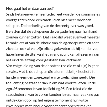
Hoe gaat het er daar aan toe?
Sinds het nieuwe gemeentedecreet worden de commissies
voorgezeten door een raadslid en niet meer door een
schepen. De bedoeling van de decreetgever was goed.
Beletten dat de schepenen de vergadering naar hun hand
zouden kunnen zetten. Dat raadslid weet evenwel meestal
totaal niets af van de inhoud van de agendapunten en acht
zich dan ook al van zijn plicht gekweten als hij zonder veel
haperingen de titel van het agendapunt kan aflezen en aan
het eind de zitting voor gesloten kan verklaren.
Van enige leiding van de debatten (zo die er al zijn) is geen
sprake. Het is de schepen die al onmiddellijk het heft in
handen neemt en zogezegd enige toelichting geeft. Die
toelichting bestaat er dan in om wat voor te lezen uit de
zgn. â€œmemorie van toelichtingâ€. Een tekst die de
raadsleden al van te voren konden lezen, maar vaak nu pas
ontdekken door op het eigenste moment hun witte
enveloppes met inhoud voor het eerst open te maken.