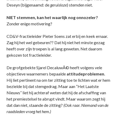
Deseyn (bijgenaamd: de
geruisloze
) stemden niet.
NIET stemmen, kan het waarlijk nog onnozeler?
Zonder enige motivering?
CD&V-fractieleider Pieter Soens zat erbij en keek ernaar.
Zag hij het wel gebeuren?? Dat hij niet het minste gezag
heeft over zijn troepen is al lang geweten. Net daarom
gekozen tot fractieleider.
De grofgebekte Sjarel DecaluwÃ© heeft volgens vele
objectieve waarnemers bepaalde
attitudeproblemen
.
Hij liet pertinent na om ter zitting toe te lichten wat er hem
bezielde bij dat stemgedrag. Maar aan “Het Laatste
Nieuws” liet hij achteraf weten dat hij de afschaffing van
het premiestelsel te abrupt vindt. Maar waarom zegt hij
dat dan niet, staande de zitting?
(Ook raar. Niemand van de
raadsleden vroeg het hem.)