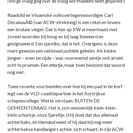
(Vorige vraag ging over de vraag wie Maddens heeft gesjareld?)
Raadslid en Vloamske volksvertegenwoordiger Carl
DecaluwÃ© (van ACW-strekking) is een rekel en tevens
een brutale vlegel. Dat is hier op KW al meermaals met
zoveel woorden bij hoog en bij laag beweerd en
gesignaleerd. Een sjarelke, dat is het. Overigens is deze
mare gewoon een nationaal publiek geheim. Als kleine
jongen – even terzijde – was voornoemd ventje ook al niet
echt te pruimen. Een
ettertje
, maar toen bestond dat woord
nog niet.
Twee recente voorbeelden over hoe hij een pad in de korf
legt van de VLD-coalitiepartner in het Kortrijkse
schepencollege. Wel te verstaan: BUITEN DE
GEMEENTERAAD. Het is zo’n onnoemlijk klein-klein-
klein schurkje, onze Sjareltje. (Hij doet dat dus allemaal
achterbaks, en niemand weet of hij daarbij nog meer
achterbakse handlangers achter zich schaart, in zijn ACW-