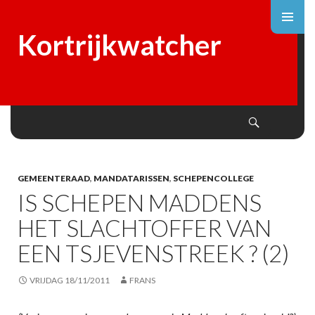
Kortrijkwatcher
Search
SKIP
TO
CONTENT
GEMEENTERAAD
,
MANDATARISSEN
,
SCHEPENCOLLEGE
IS SCHEPEN MADDENS
HET SLACHTOFFER VAN
EEN TSJEVENSTREEK ? (2)
VRIJDAG 18/11/2011
FRANS