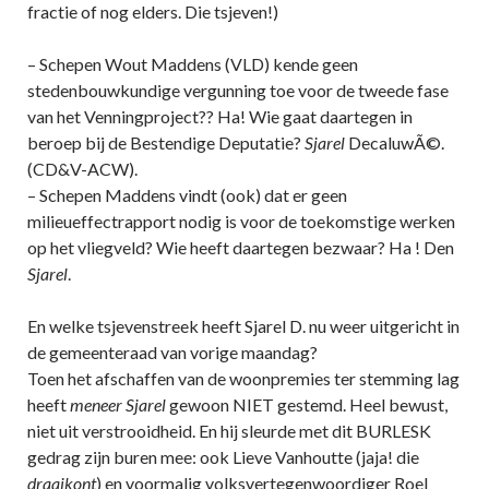
fractie of nog elders. Die tsjeven!)
– Schepen Wout Maddens (VLD) kende geen
stedenbouwkundige vergunning toe voor de tweede fase
van het Venningproject?? Ha! Wie gaat daartegen in
beroep bij de Bestendige Deputatie?
Sjarel
DecaluwÃ©.
(CD&V-ACW).
– Schepen Maddens vindt (ook) dat er geen
milieueffectrapport nodig is voor de toekomstige werken
op het vliegveld? Wie heeft daartegen bezwaar? Ha ! Den
Sjarel
.
En welke tsjevenstreek heeft Sjarel D. nu weer uitgericht in
de gemeenteraad van vorige maandag?
Toen het afschaffen van de woonpremies ter stemming lag
heeft
meneer Sjarel
gewoon NIET gestemd. Heel bewust,
niet uit verstrooidheid. En hij sleurde met dit BURLESK
gedrag zijn buren mee: ook Lieve Vanhoutte (jaja! die
draaikont
) en voormalig volksvertegenwoordiger Roel