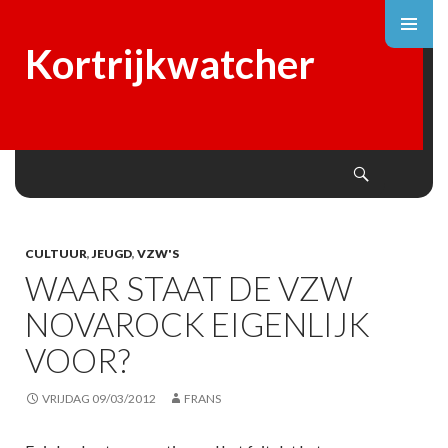
Kortrijkwatcher
Search
SKIP
TO
CONTENT
CULTUUR
,
JEUGD
,
VZW'S
WAAR STAAT DE VZW
NOVAROCK EIGENLIJK
VOOR?
VRIJDAG 09/03/2012
FRANS