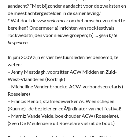
aandacht? “Met bijzonder aandacht voor de zwaksten en
de meest achtergestelden in de samenleving.”
* Wat doet de vzw
ondermeer
om het omschreven doel te
bereiken? Ondermeer a) inrichten van rockfestivals,
rockwedstrijden voor nieuwe groepen; b) …
geen b) te
bespeuren…
In juni 2009 zijn er vier bestuursleden herbenoemd, te
weten:
– Jenny Mestdagh, voorzitter ACW Midden en Zuid-
West-Vlaanderen (Kortrijk)
– Michelline Vandenbroucke, ACW-verbondsecretaris (
Roeselare)
– Francis Benoit, stafmedewerker ACW en schepen
(Kuurne)- de bezieler en coÃ¶rdinator van het festival!
– Marniz Vande Velde, boekhouder ACW (Roeselare).
(Sven De Meulenaere uit Roeselare viel uit de boot.)