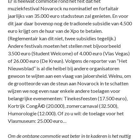
Er is heelwat commotie rond het feit dat het
muziekfestival Novarock nu nominatief en forfaitair
jaarlijks van 35.000 euro stadssteun zal genieten. En voor
dit jaar daar bovenop nog de tradionele subsidie van 4.500
euro krijgt om de huur van de Xpo te betalen.
(Reglementair kan dit niet, twee subsidies tegelijk.)
Andere festivals moeten het stellen met bijvoorbeeld
3.500 euro (Student Welcome) of 4.000 euro (Vlas Vegas)
of 26.000 euro (De Kreun). Volgens de reporter van “Het
Nieuwsblad” is al die heibel bij andere organisatoren
gewoon te wijten aan een vlaag van jaloersheid. Welnu, om
de grootteorde van de steun aan Novarock in te schatten
wijzen we nog even naar enkele andere toelagen voor
belangrijke evenementen: Tinekesfeesten (17.500 euro),
Kortrijk CongÃ© (20.000), zomercarnaval (32.500),
Humorologie (12.000). Of zo u wil: de toelage voor het
Vlasmuseum: 25.000 euro…
Om de ontstane commotie wat beter in te kaderen is het nuttig