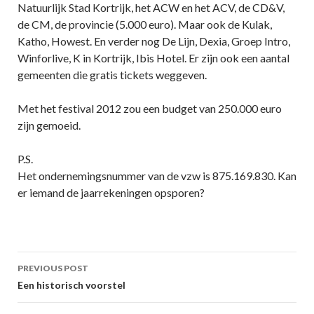
Natuurlijk Stad Kortrijk, het ACW en het ACV, de CD&V,
de CM, de provincie (5.000 euro). Maar ook de Kulak,
Katho, Howest. En verder nog De Lijn, Dexia, Groep Intro,
Winforlive, K in Kortrijk, Ibis Hotel. Er zijn ook een aantal
gemeenten die gratis tickets weggeven.
Met het festival 2012 zou een budget van 250.000 euro
zijn gemoeid.
P.S.
Het ondernemingsnummer van de vzw is 875.169.830. Kan
er iemand de jaarrekeningen opsporen?
Post
PREVIOUS POST
navigation
Een historisch voorstel