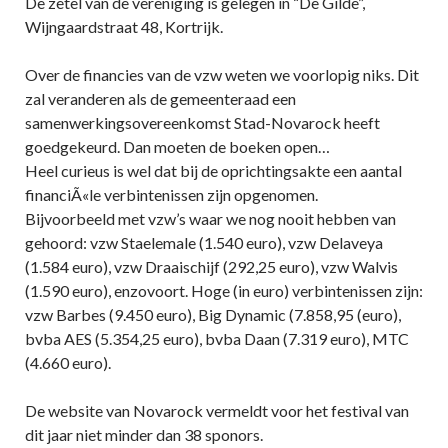
De zetel van de vereniging is gelegen in “De Gilde”,
Wijngaardstraat 48, Kortrijk.
Over de financies van de vzw weten we voorlopig niks. Dit
zal veranderen als de gemeenteraad een
samenwerkingsovereenkomst Stad-Novarock heeft
goedgekeurd. Dan moeten de boeken open…
Heel curieus is wel dat bij de oprichtingsakte een aantal
financiÃ«le verbintenissen zijn opgenomen.
Bijvoorbeeld met vzw’s waar we nog nooit hebben van
gehoord: vzw Staelemale (1.540 euro), vzw Delaveya
(1.584 euro), vzw Draaischijf (292,25 euro), vzw Walvis
(1.590 euro), enzovoort. Hoge (in euro) verbintenissen zijn:
vzw Barbes (9.450 euro), Big Dynamic (7.858,95 (euro),
bvba AES (5.354,25 euro), bvba Daan (7.319 euro), MTC
(4.660 euro).
De website van Novarock vermeldt voor het festival van
dit jaar niet minder dan 38 sponors.