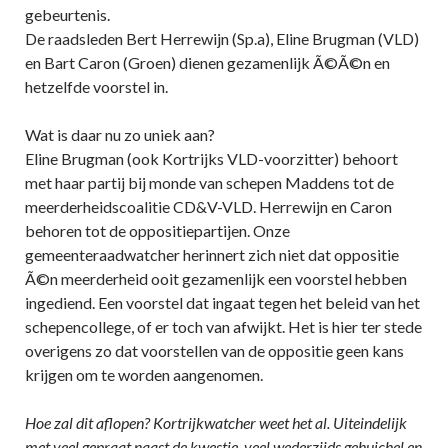
gebeurtenis.
De raadsleden Bert Herrewijn (Sp.a), Eline Brugman (VLD)
en Bart Caron (Groen) dienen gezamenlijk Ã©Ã©n en
hetzelfde voorstel in.
Wat is daar nu zo uniek aan?
Eline Brugman (ook Kortrijks VLD-voorzitter) behoort
met haar partij bij monde van schepen Maddens tot de
meerderheidscoalitie CD&V-VLD. Herrewijn en Caron
behoren tot de oppositiepartijen. Onze
gemeenteraadwatcher herinnert zich niet dat oppositie
Ã©n meerderheid ooit gezamenlijk een voorstel hebben
ingediend. Een voorstel dat ingaat tegen het beleid van het
schepencollege, of er toch van afwijkt. Het is hier ter stede
overigens zo dat voorstellen van de oppositie geen kans
krijgen om te worden aangenomen.
Hoe zal dit aflopen? Kortrijkwatcher weet het al. Uiteindelijk
met veel gepraat naast de kwestie, veel wederzijds gehuichel en