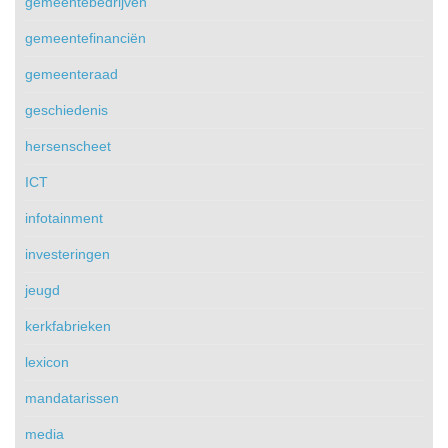
gemeentebedrijven
gemeentefinanciën
gemeenteraad
geschiedenis
hersenscheet
ICT
infotainment
investeringen
jeugd
kerkfabrieken
lexicon
mandatarissen
media