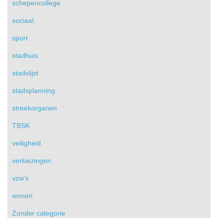
schepencollege
sociaal
sport
stadhuis
stadslijst
stadsplanning
streekorganen
TBSK
veiligheid
verkiezingen
vzw's
wonen
Zonder categorie