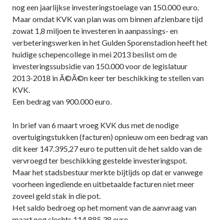
nog een jaarlijkse investeringstoelage van 150.000 euro.
Maar omdat KVK van plan was om binnen afzienbare tijd
zowat 1,8 miljoen te investeren in aanpassings- en
verbeteringswerken in het Gulden Sporenstadion heeft het
huidige schepencollege in mei 2013 beslist om de
investeringssubsidie van 150.000 voor de legislatuur
2013-2018 in Ã©Ã©n keer ter beschikking te stellen van
KVK.
Een bedrag van 900.000 euro.
In brief van 6 maart vroeg KVK dus met de nodige
overtuigingstukken (facturen) opnieuw om een bedrag van
dit keer 147.395,27 euro te putten uit de het saldo van de
vervroegd ter beschikking gestelde investeringspot.
Maar het stadsbestuur merkte bijtijds op dat er vanwege
voorheen ingediende en uitbetaalde facturen niet meer
zoveel geld stak in die pot.
Het saldo bedroeg op het moment van de aanvraag van
maart nog slechts 114.885,38 euro.