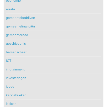
economie
errata
gemeentebedrijven
gemeentefinanciën
gemeenteraad
geschiedenis
hersenscheet
ICT
infotainment
investeringen
jeugd
kerkfabrieken
lexicon