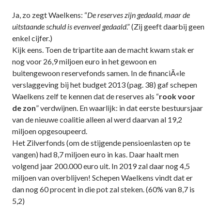
Ja, zo zegt Waelkens: “
De reserves zijn gedaald, maar de
uitstaande schuld is evenveel gedaald
.” (Zij geeft daarbij geen
enkel cijfer.)
Kijk eens. Toen de tripartite aan de macht kwam stak er
nog voor 26,9 miljoen euro in het gewoon en
buitengewoon reservefonds samen. In de financiÃ«le
verslaggeving bij het budget 2013 (pag. 38) gaf schepen
Waelkens zelf te kennen dat de reserves als “
rook voor
de zon
” verdwijnen. En waarlijk: in dat eerste bestuursjaar
van de nieuwe coalitie alleen al werd daarvan al 19,2
miljoen opgesoupeerd.
Het Zilverfonds (om de stijgende pensioenlasten op te
vangen) had 8,7 miljoen euro in kas. Daar haalt men
volgend jaar 200.000 euro uit. In 2019 zal daar nog 4,5
miljoen van overblijven! Schepen Waelkens vindt dat er
dan nog 60 procent in die pot zal steken. (60% van 8,7 is
5,2)