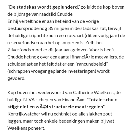
“
De stadskas wordt geplunderd
,” zo luidt de kop boven
de bijdrage van raadslid Cnudde.
En hij vertelt hoe er aan het eind van de vorige
bestuurspriode nog 35 miljoen in de stadskas zat, terwijl
de huidige tripartite nu in een rotvaart (dit en vorig jaar) de
reservefondsen aan het opsouperen is. Zelfs het
Zilverfonds moet er dit jaar aan geloven. Voorts heeft
Cnudde het nog over een aantal financiÃ«le meevallers, de
schuldenlast en het feit dat er een “rancunebeleid”
(schrappen vroeger geplande investeringen) wordt
gevoerd.
Kop boven het wederwoord van Catherine Waelkens, de
huidige N-VA-schepen van FinanciÃ«n: “
Totale schuld
stijgt niet en wÃ©l structurele maatregelen
“.
Kortrijkwatcher wil nu echt niet op alle slakken zout
leggen, maar toch enkele bedenkingen maken bij wat
Waelkens poneert.