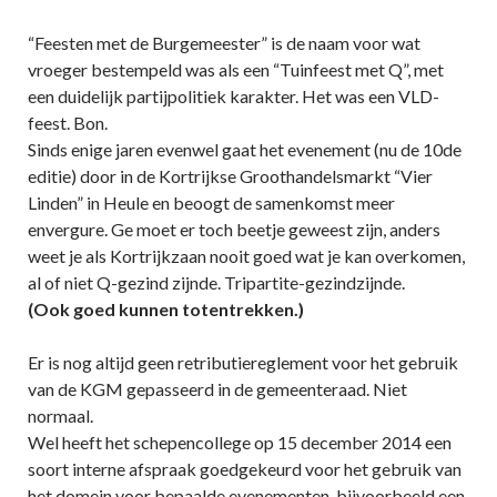
“Feesten met de Burgemeester” is de naam voor wat
vroeger bestempeld was als een “Tuinfeest met Q”, met
een duidelijk partijpolitiek karakter. Het was een VLD-
feest. Bon.
Sinds enige jaren evenwel gaat het evenement (nu de 10de
editie) door in de Kortrijkse Groothandelsmarkt “Vier
Linden” in Heule en beoogt de samenkomst meer
envergure. Ge moet er toch beetje geweest zijn, anders
weet je als Kortrijkzaan nooit goed wat je kan overkomen,
al of niet Q-gezind zijnde. Tripartite-gezindzijnde.
(Ook goed kunnen totentrekken.)
Er is nog altijd geen retributiereglement voor het gebruik
van de KGM gepasseerd in de gemeenteraad. Niet
normaal.
Wel heeft het schepencollege op 15 december 2014 een
soort interne afspraak goedgekeurd voor het gebruik van
het domein voor bepaalde evenementen, bijvoorbeeld een