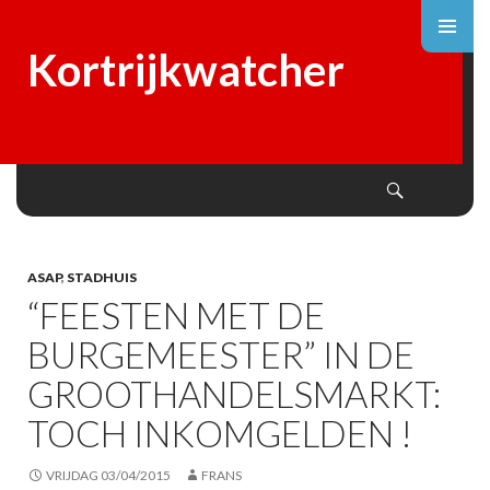
Kortrijkwatcher
Search
SKIP
TO
CONTENT
ASAP
,
STADHUIS
“FEESTEN MET DE
BURGEMEESTER” IN DE
GROOTHANDELSMARKT:
TOCH INKOMGELDEN !
VRIJDAG 03/04/2015
FRANS