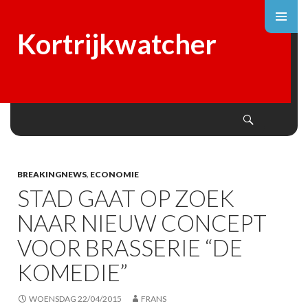
Kortrijkwatcher
Search
SKIP
TO
CONTENT
BREAKINGNEWS
,
ECONOMIE
STAD GAAT OP ZOEK
NAAR NIEUW CONCEPT
VOOR BRASSERIE “DE
KOMEDIE”
WOENSDAG 22/04/2015
FRANS