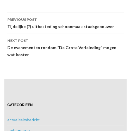
Post
PREVIOUS POST
navigation
Tijdelijke (?) uitbesteding schoonmaak stadsgebouwen
NEXT POST
De evenementen rondom “De Grote Verleieding” mogen
wat kosten
CATEGORIEËN
actualiteitsbericht
ambtenaren