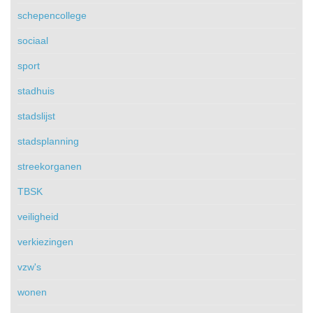
schepencollege
sociaal
sport
stadhuis
stadslijst
stadsplanning
streekorganen
TBSK
veiligheid
verkiezingen
vzw's
wonen