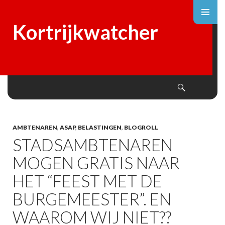
Kortrijkwatcher
Search
SKIP
TO
CONTENT
AMBTENAREN
,
ASAP
,
BELASTINGEN
,
BLOGROLL
STADSAMBTENAREN
MOGEN GRATIS NAAR
HET “FEEST MET DE
BURGEMEESTER”. EN
WAAROM WIJ NIET??