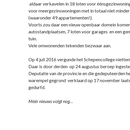
aldaar verkavelen in 18 loten voor éénsgezinwonin
voor meergezinswoningen met in totaal niet minde
(waaronder 49 appartementen!).
Voorts zou daar een nieuw openbaar domein komen,
autostandplaatsen, 7 loten voor garages en een g
tuin.
Vele omwonenden tekenden bezwaar aan.
Op 4 juli 2016 vergunde het Schepencollege niettem
Daar is door derden op 24 augustus beroep ingestel
Deputatie van de provincie en die gedeputeerden 
warempel gegrond verklaard op 17 november laatst
gedurfd.
Méér nieuws volgt nog…