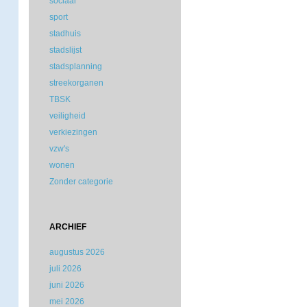
sociaal
sport
stadhuis
stadslijst
stadsplanning
streekorganen
TBSK
veiligheid
verkiezingen
vzw's
wonen
Zonder categorie
ARCHIEF
augustus 2026
juli 2026
juni 2026
mei 2026