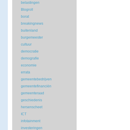
belastingen
Blogroll
borat
breakingnews
buitenland
burgemeester
cultuur
democratie
demografie
economie
errata
gemeentebedrijven
gemeentefinanciën
gemeenteraad
geschiedenis
hersenscheet
ICT
infotainment
investeringen