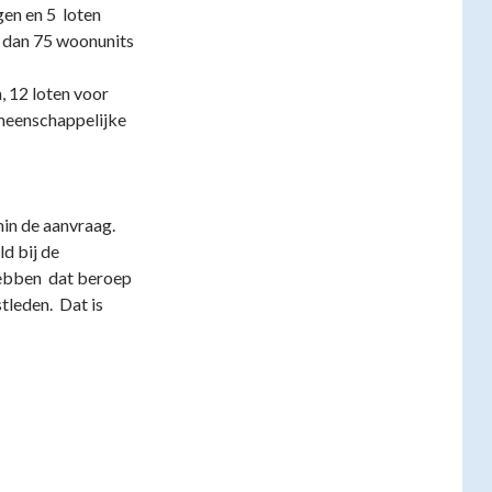
gen en 5 loten
r dan 75 woonunits
 12 loten voor
emeenschappelijke
in de aanvraag.
d bij de
hebben dat beroep
leden. Dat is