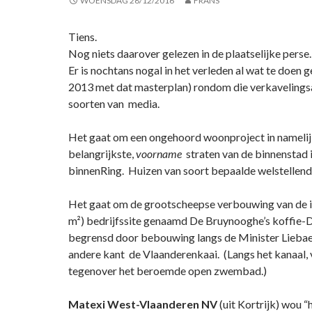
WOENSDAG 28/12/2016
FRANS
Tiens.
Nog niets daarover gelezen in de plaatselijke perse.
Er is nochtans nogal in het verleden al wat te doen g
2013 met dat masterplan) rondom die verkavelings
soorten van media.
Het gaat om een ongehoord woonproject in namelij
belangrijkste,
voorname
straten van de binnenstad i
binnenRing. Huizen van soort bepaalde welstellende 
Het gaat om de grootscheepse verbouwing van de
m²) bedrijfssite genaamd De Bruynooghe’s koffie-D
begrensd door bebouwing langs de Minister Liebae
andere kant de Vlaanderenkaai. (Langs het kanaal, 
tegenover het beroemde open zwembad.)
Matexi West-Vlaanderen NV
(uit Kortrijk) wou “