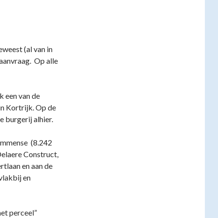
eweest (al van in
aanvraag. Op alle
k een van de
n Kortrijk. Op de
burgerij alhier.
 immense (8.242
elaere Construct,
rtlaan en aan de
vlakbij en
het perceel”