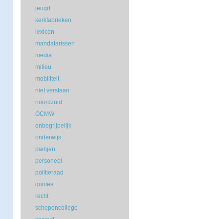
jeugd
kerkfabrieken
lexicon
mandatarissen
media
milieu
mobiliteit
niet verstaan
noordzuid
OCMW
onbegrijpelijk
onderwijs
partijen
personeel
politieraad
quotes
recht
schepencollege