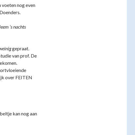
n voeten nog even
 Doenders.
eem ’s nachts
weinig
gepraat.
tudie van prof. De
gekomen.
oortvloeiende
ijk over FEITEN
bbeltje kan nog aan