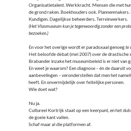
Organisatietalent. Werkkracht. Mensen die met hu
de grond raken. Boekhouders ook. Plannenmakers.
Kundigen. Dagelijkse beheerders. Terreinwerkers.
(Het Vlasmuseum kun je tegenwoordig zonder een probl
bezoeken.)
En voor het overige wordt er paradoxaal genoeg
te 
Het beloofde debat (mei 2007) over de drastische s
Brabander inzake het museumbeleid is er niet van 
En weet je waarom? Een diagnose – én de daaruit v
aanbevelingen – veronderstellen dat men het namel
heeft. En onvermijdelijk over feitelijke personen.
Wie doet wat?
Nu ja.
Cultureel Kortrijk staat op een keerpunt, en het du
de goeie kant vallen.
Schaf maar al die platformen af.