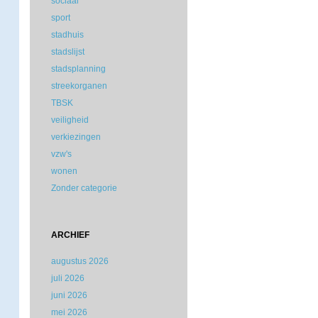
sociaal
sport
stadhuis
stadslijst
stadsplanning
streekorganen
TBSK
veiligheid
verkiezingen
vzw's
wonen
Zonder categorie
ARCHIEF
augustus 2026
juli 2026
juni 2026
mei 2026