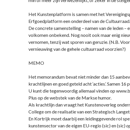
min of meer zijn verwezenlijkt, of zeker in de steige
Het Kunstenplatform is samen met het Verenigings
Erfgoedplatform een onderdeel van de Cultuurraad
De concrete samenstelling – namen van de leden – er
volkomen onbekend. Nog nooit ook maar enig nieuw
vernomen, tenzij wat sporen van geruzie. (N.B. Voor
vernieuwing van de gehele cultuurraad voorzien?)
MEMO
Het memorandum bevat niet minder dan 15 aanbeve
krachtlijnen en goed geteld acht ‘acties’. Samen 16 p
U kunt die tegenwoordig allemaal vinden op www.b
Plus op de webstek van de Markse humor.
Als krachtlijn dan vraagt het Kunstenoverleg onder
College om de realisatie van een Strategisch Langet
En Kortrijk moet daarbij een leidinggevende rol spe
kunstensector van de eigen EU-regio (sic) en (sic)
op