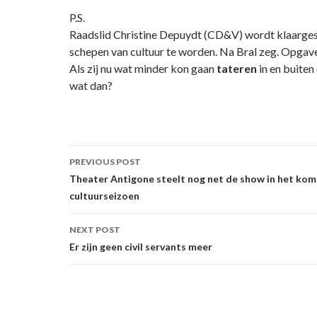
P.S.
Raadslid Christine Depuydt (CD&V) wordt klaarg
schepen van cultuur te worden. Na Bral zeg. Opgav
Als zij nu wat minder kon gaan
tateren
in en buite
wat dan?
Post
PREVIOUS POST
navigation
Theater Antigone steelt nog net de show in het ko
cultuurseizoen
NEXT POST
Er zijn geen civil servants meer