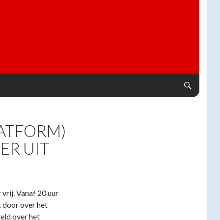
ATFORM)
ER UIT
rij. Vanaf 20 uur
 door over het
eld over het