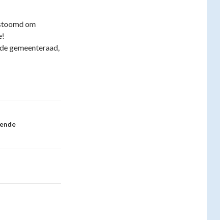
estoomd om
e!
n de gemeenteraad,
mende