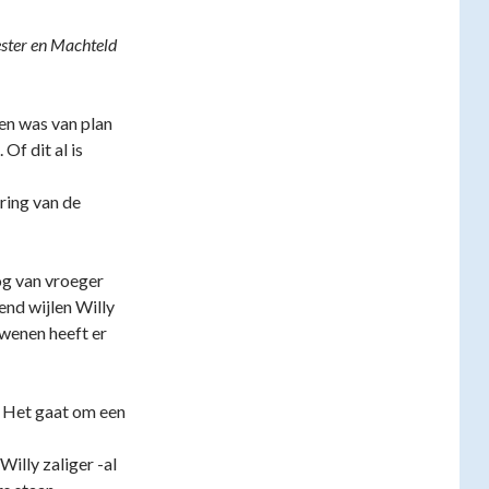
ster en Machteld
 en was van plan
Of dit al is
ring van de
og van vroeger
end wijlen Willy
rdwenen heeft er
. Het gaat om een
illy zaliger -al