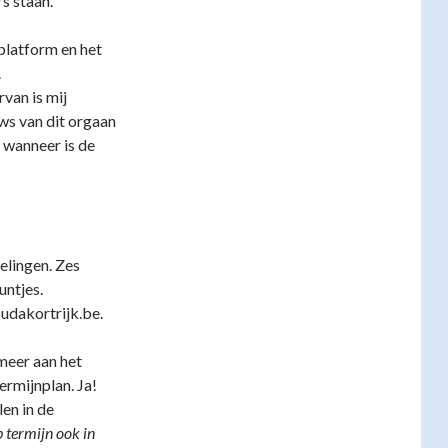
rs staan.
platform en het
.
van is mij
s van dit orgaan
 wanneer is de
lingen. Zes
untjes.
udakortrijk.be.
meer aan het
ermijnplan. Ja!
len in de
 termijn ook in