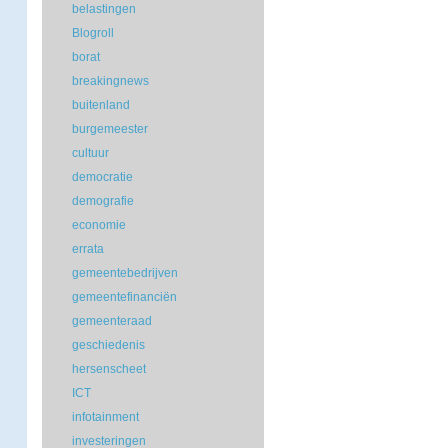
belastingen
Blogroll
borat
breakingnews
buitenland
burgemeester
cultuur
democratie
demografie
economie
errata
gemeentebedrijven
gemeentefinanciën
gemeenteraad
geschiedenis
hersenscheet
ICT
infotainment
investeringen