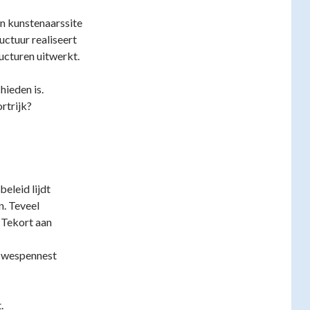
en kunstenaarssite
uctuur realiseert
cturen uitwerkt.
ieden is.
rtrijk?
beleid lijdt
n. Teveel
 Tekort aan
n wespennest
.