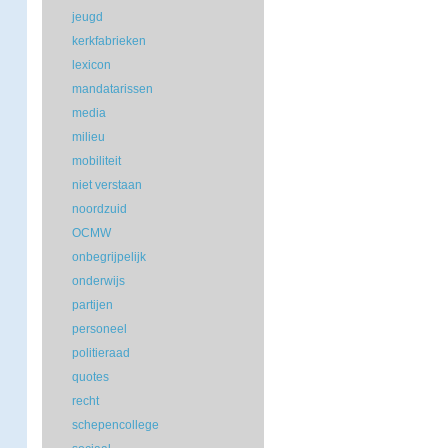
jeugd
kerkfabrieken
lexicon
mandatarissen
media
milieu
mobiliteit
niet verstaan
noordzuid
OCMW
onbegrijpelijk
onderwijs
partijen
personeel
politieraad
quotes
recht
schepencollege