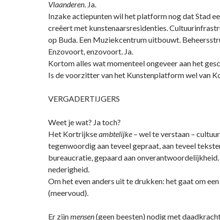
Vlaanderen
. Ja.
Inzake actiepunten wil het platform nog dat Stad e
creëert met kunstenaarsresidenties. Cultuurinfrastr
op Buda. Een Muziekcentrum uitbouwt. Beheersstru
Enzovoort, enzovoort. Ja.
Kortom alles wat momenteel ongeveer aan het gesch
Is de voorzitter van het Kunstenplatform wel van Ko
VERGADERTIJGERS
Weet je wat? Ja toch?
Het Kortrijkse
ambtelijke
– wel te verstaan – cultuur
tegenwoordig aan teveel gepraat, aan teveel tekste
bureaucratie, gepaard aan onverantwoordelijkheid.
nederigheid.
Om het even anders uit te drukken: het gaat om ee
(meervoud).
Er zijn
mensen
(geen beesten) nodig met daadkracht