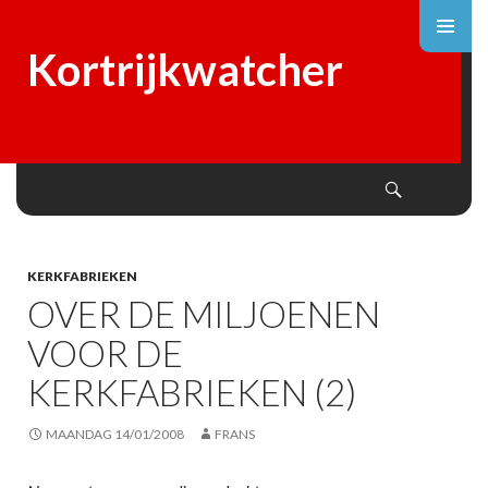
Kortrijkwatcher
Search
SKIP
TO
CONTENT
KERKFABRIEKEN
OVER DE MILJOENEN
VOOR DE
KERKFABRIEKEN (2)
MAANDAG 14/01/2008
FRANS