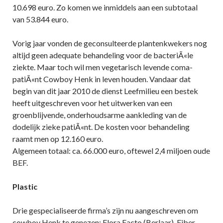
10.698 euro. Zo komen we inmiddels aan een subtotaal
van 53.844 euro.
Vorig jaar vonden de geconsulteerde plantenkwekers nog
altijd geen adequate behandeling voor de bacteriÃ«le
ziekte. Maar toch wil men vegetarisch levende coma-
patiÃ«nt Cowboy Henk in leven houden. Vandaar dat
begin van dit jaar 2010 de dienst Leefmilieu een bestek
heeft uitgeschreven voor het uitwerken van een
groenblijvende, onderhoudsarme aankleding van de
dodelijk zieke patiÃ«nt. De kosten voor behandeling
raamt men op 12.160 euro.
Algemeen totaal: ca. 66.000 euro, oftewel 2,4 miljoen oude
BEF.
Plastic
Drie gespecialiseerde firma’s zijn nu aangeschreven om
cowboy Henk te genezen: Flora Facto (Berlaar), Fiber