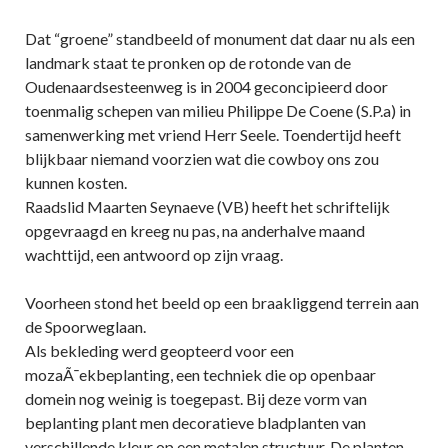
Dat “groene” standbeeld of monument dat daar nu als een
landmark staat te pronken op de rotonde van de
Oudenaardsesteenweg is in 2004 geconcipieerd door
toenmalig schepen van milieu Philippe De Coene (S.P.a) in
samenwerking met vriend Herr Seele. Toendertijd heeft
blijkbaar niemand voorzien wat die cowboy ons zou
kunnen kosten.
Raadslid Maarten Seynaeve (VB) heeft het schriftelijk
opgevraagd en kreeg nu pas, na anderhalve maand
wachttijd, een antwoord op zijn vraag.
Voorheen stond het beeld op een braakliggend terrein aan
de Spoorweglaan.
Als bekleding werd geopteerd voor een
mozaÃ¯ekbeplanting, een techniek die op openbaar
domein nog weinig is toegepast. Bij deze vorm van
beplanting plant men decoratieve bladplanten van
verschillende kleur op een metalen structuur. De planten