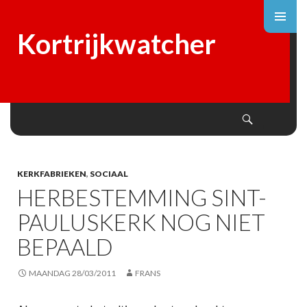
Kortrijkwatcher
Search
SKIP
TO
CONTENT
KERKFABRIEKEN
,
SOCIAAL
HERBESTEMMING SINT-
PAULUSKERK NOG NIET
BEPAALD
MAANDAG 28/03/2011
FRANS