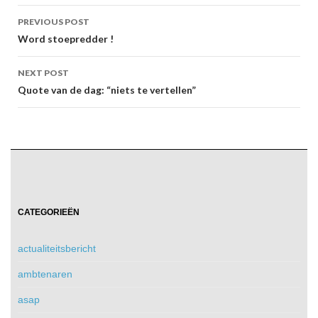
Post
PREVIOUS POST
navigation
Word stoepredder !
NEXT POST
Quote van de dag: “niets te vertellen”
CATEGORIEËN
actualiteitsbericht
ambtenaren
asap