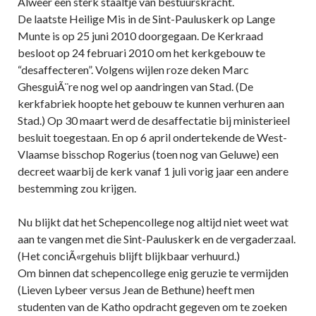
Alweer een sterk staaltje van bestuurskracht.
De laatste Heilige Mis in de Sint-Pauluskerk op Lange
Munte is op 25 juni 2010 doorgegaan. De Kerkraad
besloot op 24 februari 2010 om het kerkgebouw te
“desaffecteren”. Volgens wijlen roze deken Marc
GhesguiÃ¨re nog wel op aandringen van Stad. (De
kerkfabriek hoopte het gebouw te kunnen verhuren aan
Stad.) Op 30 maart werd de desaffectatie bij ministerieel
besluit toegestaan. En op 6 april ondertekende de West-
Vlaamse bisschop Rogerius (toen nog van Geluwe) een
decreet waarbij de kerk vanaf 1 juli vorig jaar een andere
bestemming zou krijgen.
Nu blijkt dat het Schepencollege nog altijd niet weet wat
aan te vangen met die Sint-Pauluskerk en de vergaderzaal.
(Het conciÃ«rgehuis blijft blijkbaar verhuurd.)
Om binnen dat schepencollege enig geruzie te vermijden
(Lieven Lybeer versus Jean de Bethune) heeft men
studenten van de Katho opdracht gegeven om te zoeken