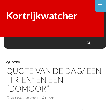
Kortrijkwatcher
Search
SKIP
TO
CONTENT
QUOTES
QUOTE VAN DE DAG/ EEN
“TRIEN” EN EEN
“DOMOOR”
VRIJDAG 26/08/2011
FRANS