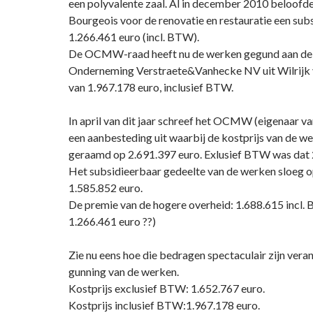
een polyvalente zaal. Al in december 2010 beloofde
Bourgeois voor de renovatie en restauratie een sub
1.266.461 euro (incl. BTW).
De OCMW-raad heeft nu de werken gegund aan d
Onderneming Verstraete&Vanhecke NV uit Wilrijk 
van 1.967.178 euro, inclusief BTW.
In april van dit jaar schreef het OCMW (eigenaar va
een aanbesteding uit waarbij de kostprijs van de w
geraamd op 2.691.397 euro. Exlusief BTW was dat 
Het subsidieerbaar gedeelte van de werken sloeg 
1.585.852 euro.
De premie van de hogere overheid: 1.688.615 incl. 
1.266.461 euro ??)
Zie nu eens hoe die bedragen spectaculair zijn veran
gunning van de werken.
Kostprijs exclusief BTW: 1.652.767 euro.
Kostprijs inclusief BTW:1.967.178 euro.