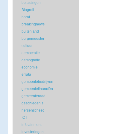
belastingen
Blogroll
borat
breakingnews
buitenland
burgemeester
cultuur
democratie
demografie
economie
errata
gemeentebedrijven
gemeentefinanciën
gemeenteraad
geschiedenis
hersenscheet
ICT
infotainment
investeringen