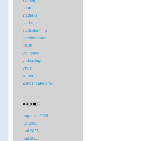
sociaal
sport
stadhuis
stadslijst
stadsplanning
streekorganen
TBSK
veiligheid
verkiezingen
vzw's
wonen
Zonder categorie
ARCHIEF
augustus 2026
juli 2026
juni 2026
mei 2026