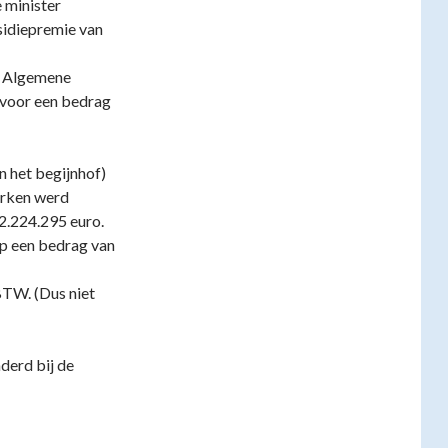
 minister
sidiepremie van
e Algemene
voor een bedrag
n het begijnhof)
erken werd
2.224.295 euro.
op een bedrag van
BTW. (Dus niet
derd bij de