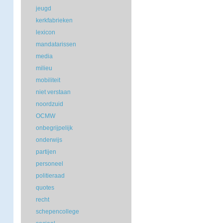
jeugd
kerkfabrieken
lexicon
mandatarissen
media
milieu
mobiliteit
niet verstaan
noordzuid
OCMW
onbegrijpelijk
onderwijs
partijen
personeel
politieraad
quotes
recht
schepencollege