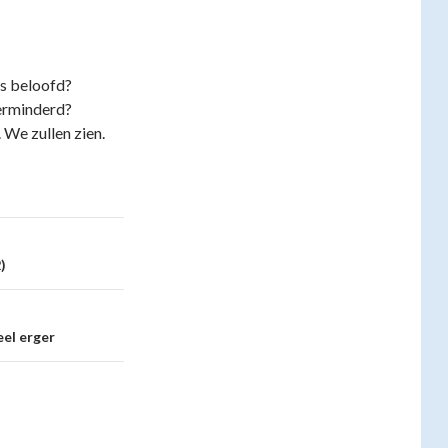
is beloofd?
verminderd?
We zullen zien.
)
eel erger