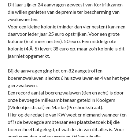
Dit jaar zijn er 24 aanvragen geweest van Kortrijkzanen
die willen genieten van de premie ter bescherming van
zwaluwnesten.
Voor een kleine kolonie (minder dan vier nesten) kan men
daarvoor ieder jaar 25 euro opstrijken. Voor een grote
kolonie (6 of meer nesten): 50 euro. Een middelgrote
kolonie (4 Ã 5) levert 38 euro op, maar zo’n kolonie is dit
jaar niet opgemerkt.
Bij de aanvragen ging het om 82 aangetroffen
boerenzwaluwen, slechts 6 huiszwaluwen en 4 van het type
gierzwaluwen.
Een record aantal boerenzwaluwen (tien en acht) is door
onze bevoegde milieuambtenaar geteld in Kooigem
(Molentjesstraat) en Marke (Preshoekstraat).
Hier op de redactie van KW weet er niemand wanneer (en
of?) de bevoegde ambtenaar een plaatsbezoek bij die
boeren heeft afgelegd, of wat de zin van dit alles is. Voor
zwaluwen dan, wel te verstaan. (Waar zijn die