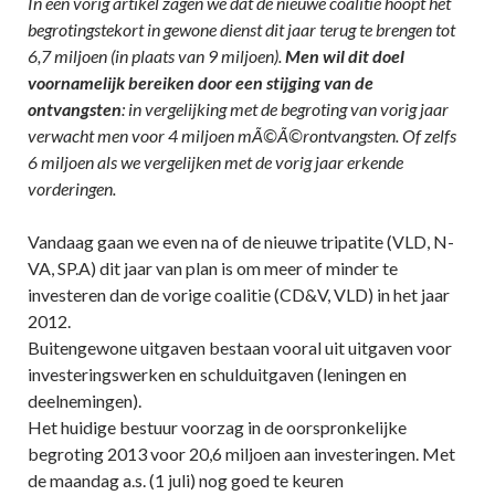
In een vorig artikel zagen we dat de nieuwe coalitie hoopt het
begrotingstekort in gewone dienst dit jaar terug te brengen tot
6,7 miljoen (in plaats van 9 miljoen).
Men wil dit doel
voornamelijk bereiken door een stijging van de
ontvangsten
: in vergelijking met de begroting van vorig jaar
verwacht men voor 4 miljoen mÃ©Ã©rontvangsten. Of zelfs
6 miljoen als we vergelijken met de vorig jaar erkende
vorderingen.
Vandaag gaan we even na of de nieuwe tripatite (VLD, N-
VA, SP.A) dit jaar van plan is om meer of minder te
investeren dan de vorige coalitie (CD&V, VLD) in het jaar
2012.
Buitengewone uitgaven bestaan vooral uit uitgaven voor
investeringswerken en schulduitgaven (leningen en
deelnemingen).
Het huidige bestuur voorzag in de oorspronkelijke
begroting 2013 voor 20,6 miljoen aan investeringen. Met
de maandag a.s. (1 juli) nog goed te keuren