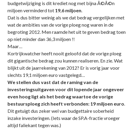
budgetwijziging is dit krediet nog met bijna Ã©Ã©n
miljoen verminderd tot
19,6 miljoen
.
Dat is dus bitter weinig als we dat bedrag vergelijken met
wat de ambities van de vorige ploeg nog waren in de
begroting 2012. Men raamde het uit te geven bedrag toen
op niet minder dan 36,3 miljoen !!
Maar…
Kortrijkwatcher heeft nooit geloofd dat de vorige ploeg
dit gigantische bedrag zou kunnen realiseren. En zie. Wat
blijkt uit de jaarrekening van 2012? Er is vorig jaar voor
slechts 19,1 miljoen euro vastgelegd…
We stellen dus vast dat de raming van de
investeringsuitgaven voor dit lopende jaar ongeveer
even hoog ligt als het bedrag waartoe de vorige
bestuursploeg zich heeft verbonden: 19 miljoen euro
.
Dit getuigt dus zeker wel van budgettaire soberheid
inzake investeringen. (Iets waar de SP.A-fractie vroeger
altijd faliekant tegen was.)