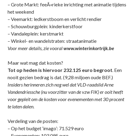
– Grote Markt: feeÃ«rieke inrichting met animatie tijdens
het weekend
– Veemarkt: ledkerstboom en verlicht rendier
– Schouwburgplein: kinderkerstfoor
– Vandaleplein: kerstmarkt
– Winkel- en wandelstraten: straatanimatie
Voor meer details, zie vooral
www.winterinkortrijk.be
Maar wat mag dat kosten?
Tot op heden is hiervoor 232.125 euro begroot
. Een
nooit gezien bedrag is dat. (9,28 miljoen oude BEF.)
Insiders herinneren zich nog wel dat VLD-raadslid Arne
Vandendriessche (nu voorzitter van de vzw FIK) er ooit heeft
voor gepleit om de kosten voor evenementen met 30 procent
te laten dalen.
Verdeling van de posten:
– Op het budget ‘imago’: 71.529 euro
– Evenementen: 103.095 euro