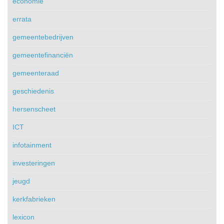
economie
errata
gemeentebedrijven
gemeentefinanciën
gemeenteraad
geschiedenis
hersenscheet
ICT
infotainment
investeringen
jeugd
kerkfabrieken
lexicon