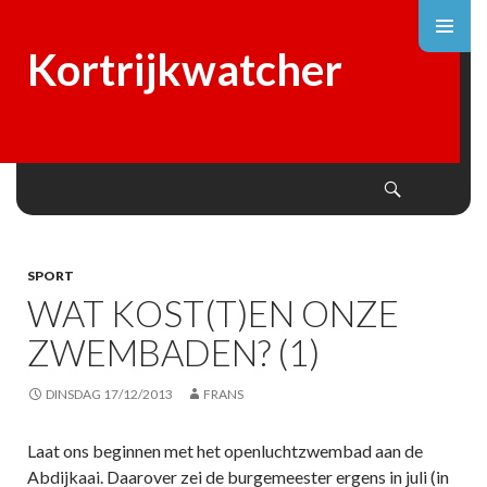
Kortrijkwatcher
Search
SKIP
TO
CONTENT
SPORT
WAT KOST(T)EN ONZE
ZWEMBADEN? (1)
DINSDAG 17/12/2013
FRANS
Laat ons beginnen met het openluchtzwembad aan de
Abdijkaai. Daarover zei de burgemeester ergens in juli (in