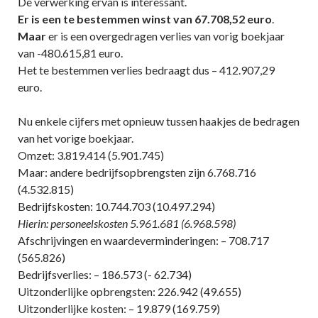
De verwerking ervan is interessant.
Er is een te bestemmen winst van 67.708,52 euro
.
Maar
er is een overgedragen verlies van vorig boekjaar
van -480.615,81 euro.
Het te bestemmen verlies bedraagt dus – 412.907,29
euro.
Nu enkele cijfers met opnieuw tussen haakjes de bedragen
van het vorige boekjaar.
Omzet: 3.819.414 (5.901.745)
Maar: andere bedrijfsopbrengsten zijn 6.768.716
(4.532.815)
Bedrijfskosten: 10.744.703 (10.497.294)
Hierin: personeelskosten 5.961.681 (6.968.598)
Afschrijvingen en waardeverminderingen: – 708.717
(565.826)
Bedrijfsverlies: – 186.573 (- 62.734)
Uitzonderlijke opbrengsten: 226.942 (49.655)
Uitzonderlijke kosten: – 19.879 (169.759)