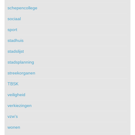
schepencollege
sociaal
sport
stadhuis
stadslijst
stadsplanning
streekorganen
TBSK
veiligheid
verkiezingen
vzw's
wonen