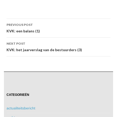
Post
PREVIOUS POST
navigation
KVK: een balans (1)
NEXT POST
KVK: het jaarverslag van de bestuurders (3)
CATEGORIEËN
actualiteitsbericht