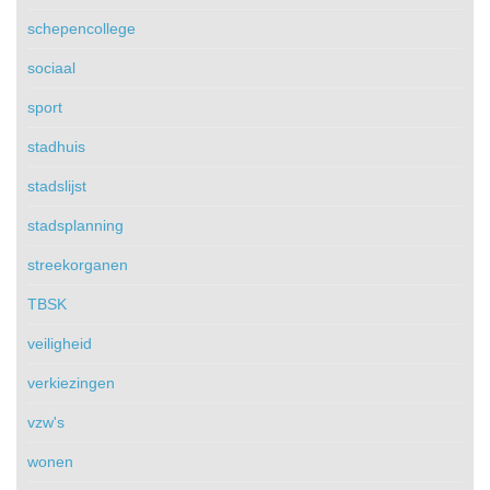
schepencollege
sociaal
sport
stadhuis
stadslijst
stadsplanning
streekorganen
TBSK
veiligheid
verkiezingen
vzw's
wonen