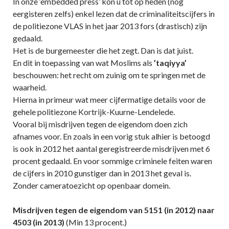
In onze ‘embedded press’ kon u tot op heden (nog
eergisteren zelfs) enkel lezen dat de criminaliteitscijfers in
de politiezone VLAS in het jaar 2013 fors (drastisch) zijn
gedaald.
Het is de burgemeester die het zegt. Dan is dat juist.
En dit in toepassing van wat Moslims als
’taqiyya’
beschouwen: het recht om zuinig om te springen met de
waarheid.
Hierna in primeur wat meer cijfermatige details voor de
gehele politiezone Kortrijk-Kuurne-Lendelede.
Vooral bij misdrijven tegen de eigendom doen zich
afnames voor. En zoals in een vorig stuk alhier is betoogd
is ook in 2012 het aantal geregistreerde misdrijven met 6
procent gedaald. En voor sommige criminele feiten waren
de cijfers in 2010 gunstiger dan in 2013 het geval is.
Zonder cameratoezicht op openbaar domein.
Misdrijven tegen de eigendom van 5151 (in 2012) naar
4503 (in 2013)
(Min 13 procent.)