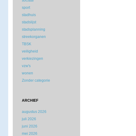
sociaal
sport
stadhuis
stadslijst
stadsplanning
streekorganen
TBSK
veiligheid
verkiezingen
vzw's
wonen
Zonder categorie
ARCHIEF
augustus 2026
juli 2026
juni 2026
mei 2026