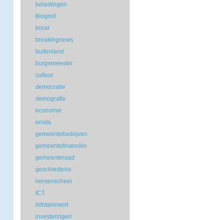
belastingen
Blogroll
borat
breakingnews
buitenland
burgemeester
cultuur
democratie
demografie
economie
errata
gemeentebedrijven
gemeentefinanciën
gemeenteraad
geschiedenis
hersenscheet
ICT
infotainment
investeringen