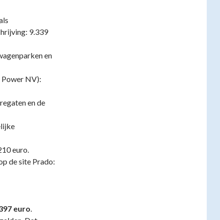
als
rijving: 9.339
wagenparken en
y Power NV):
regaten en de
lijke
210 euro.
p de site Prado:
397 euro
.