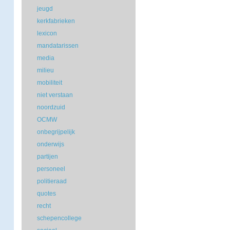
jeugd
kerkfabrieken
lexicon
mandatarissen
media
milieu
mobiliteit
niet verstaan
noordzuid
OCMW
onbegrijpelijk
onderwijs
partijen
personeel
politieraad
quotes
recht
schepencollege