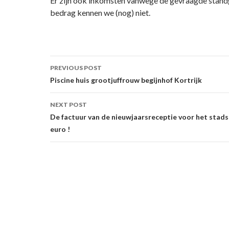
Er zijn ook inkomsten vanwege de gevraagde stand
bedrag kennen we (nog) niet.
Post
PREVIOUS POST
navigation
Piscine huis grootjuffrouw begijnhof Kortrijk
NEXT POST
De factuur van de nieuwjaarsreceptie voor het stads
euro !