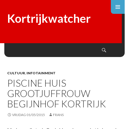
Kortrijkwatcher
Search
SKIP
TO
CONTENT
CULTUUR
,
INFOTAINMENT
PISCINE HUIS
GROOTJUFFROUW
BEGIJNHOF KORTRIJK
VRIJDAG 01/05/2015
FRANS