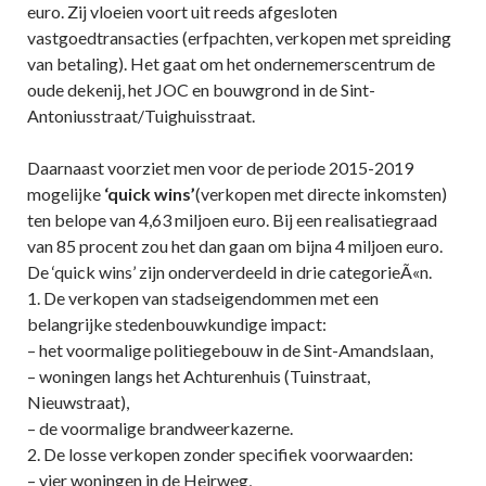
euro. Zij vloeien voort uit reeds afgesloten
vastgoedtransacties (erfpachten, verkopen met spreiding
van betaling). Het gaat om het ondernemerscentrum de
oude dekenij, het JOC en bouwgrond in de Sint-
Antoniusstraat/Tuighuisstraat.
Daarnaast voorziet men voor de periode 2015-2019
mogelijke
‘quick wins’
(verkopen met directe inkomsten)
ten belope van 4,63 miljoen euro. Bij een realisatiegraad
van 85 procent zou het dan gaan om bijna 4 miljoen euro.
De ‘quick wins’ zijn onderverdeeld in drie categorieÃ«n.
1. De verkopen van stadseigendommen met een
belangrijke stedenbouwkundige impact:
– het voormalige politiegebouw in de Sint-Amandslaan,
– woningen langs het Achturenhuis (Tuinstraat,
Nieuwstraat),
– de voormalige brandweerkazerne.
2. De losse verkopen zonder specifiek voorwaarden:
– vier woningen in de Heirweg,