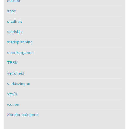
sociaal
sport
stadhuis
stadslijst
stadsplanning
streekorganen
TBSK
veiligheid
verkiezingen
vzw's
wonen
Zonder categorie