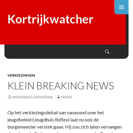
Kortrijkwatcher
Search
SKIP
TO
CONTENT
VERKIEZINGEN
KLEIN BREAKING NEWS
WOENSDAG 20/09/2006
FRANS
Op het verkiezingsdebat van vanavond over het
jeugdbeleid (Jeugdhuis Reflex) laat nu ook de
burgemeester verstek gaan. Hij zou zich laten vervangen