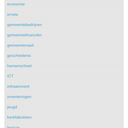
economie
errata
gemeentebedrijven
gemeentefinanciën
gemeenteraad
geschiedenis
hersenscheet
ICT
infotainment
investeringen
jeugd
kerkfabrieken
lexicon