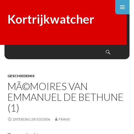
Kortrijkwatcher
Search
SKIP
TO
CONTENT
GESCHIEDENIS
MÃ©MOIRES VAN
EMMANUEL DE BETHUNE
(1)
ZATERDAG 28/10/2006
FRANS