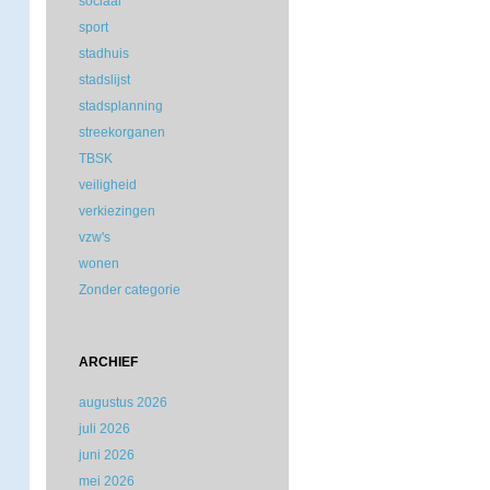
sociaal
sport
stadhuis
stadslijst
stadsplanning
streekorganen
TBSK
veiligheid
verkiezingen
vzw's
wonen
Zonder categorie
ARCHIEF
augustus 2026
juli 2026
juni 2026
mei 2026