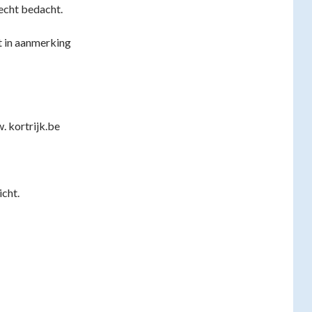
lecht bedacht.
et in aanmerking
 kortrijk.be
icht.