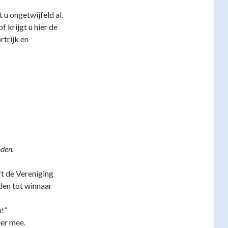
 u ongetwijfeld al.
of krijgt u hier de
trijk en
oden.
t de Vereniging
en tot winnaar
n!”
eer mee.