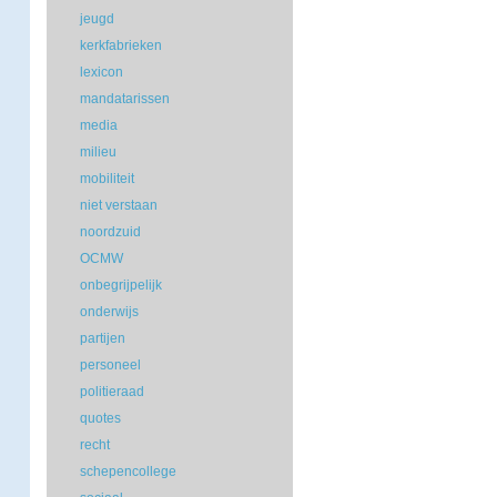
jeugd
kerkfabrieken
lexicon
mandatarissen
media
milieu
mobiliteit
niet verstaan
noordzuid
OCMW
onbegrijpelijk
onderwijs
partijen
personeel
politieraad
quotes
recht
schepencollege