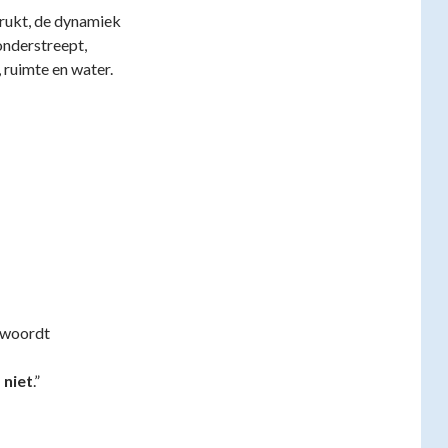
rukt, de dynamiek
onderstreept,
ruimte en water.
twoordt
 niet
.”