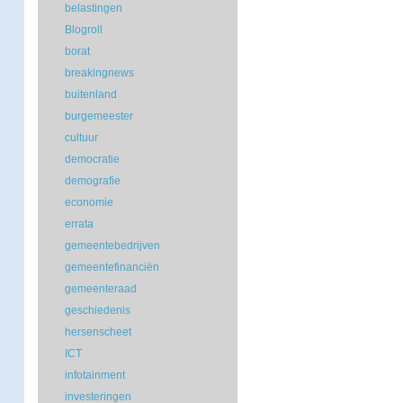
belastingen
Blogroll
borat
breakingnews
buitenland
burgemeester
cultuur
democratie
demografie
economie
errata
gemeentebedrijven
gemeentefinanciën
gemeenteraad
geschiedenis
hersenscheet
ICT
infotainment
investeringen