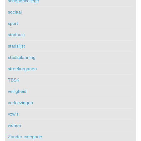
schepencollege
sociaal
sport
stadhuis
stadslijst
stadsplanning
streekorganen
TBSK
veiligheid
verkiezingen
vzw's
wonen
Zonder categorie