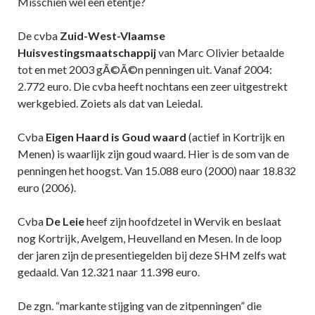
Misschien wel een etentje?
De cvba
Zuid-West-Vlaamse
Huisvestingsmaatschappij
van Marc Olivier betaalde
tot en met 2003 gÃ©Ã©n penningen uit. Vanaf 2004:
2.772 euro. Die cvba heeft nochtans een zeer uitgestrekt
werkgebied. Zoiets als dat van Leiedal.
Cvba
Eigen Haard is Goud waard
(actief in Kortrijk en
Menen) is waarlijk zijn goud waard. Hier is de som van de
penningen het hoogst. Van 15.088 euro (2000) naar 18.832
euro (2006).
Cvba
De Leie
heef zijn hoofdzetel in Wervik en beslaat
nog Kortrijk, Avelgem, Heuvelland en Mesen. In de loop
der jaren zijn de presentiegelden bij deze SHM zelfs wat
gedaald. Van 12.321 naar 11.398 euro.
De zgn. “markante stijging van de zitpenningen” die