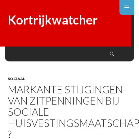
Kortrijkwatcher
Search
SKIP
TO
CONTENT
SOCIAAL
MARKANTE STIJGINGEN
VAN ZITPENNINGEN BIJ
SOCIALE
HUISVESTINGSMAATSCHAP
?