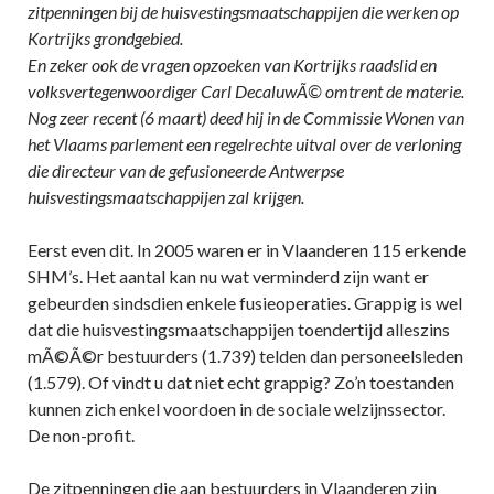
zitpenningen bij de huisvestingsmaatschappijen die werken op
Kortrijks grondgebied.
En zeker ook de vragen opzoeken van Kortrijks raadslid en
volksvertegenwoordiger Carl DecaluwÃ© omtrent de materie.
Nog zeer recent (6 maart) deed hij in de Commissie Wonen van
het Vlaams parlement een regelrechte uitval over de verloning
die directeur van de gefusioneerde Antwerpse
huisvestingsmaatschappijen zal krijgen.
Eerst even dit. In 2005 waren er in Vlaanderen 115 erkende
SHM’s. Het aantal kan nu wat verminderd zijn want er
gebeurden sindsdien enkele fusieoperaties. Grappig is wel
dat die huisvestingsmaatschappijen toendertijd alleszins
mÃ©Ã©r bestuurders (1.739) telden dan personeelsleden
(1.579). Of vindt u dat niet echt grappig? Zo’n toestanden
kunnen zich enkel voordoen in de sociale welzijnssector.
De non-profit.
De zitpenningen die aan bestuurders in Vlaanderen zijn