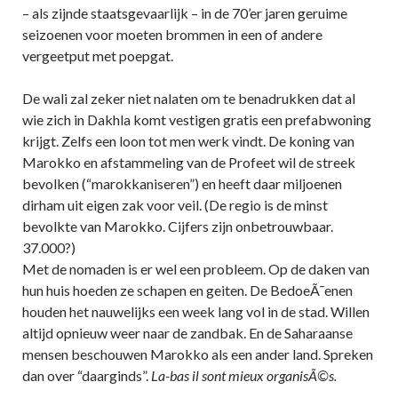
– als zijnde staatsgevaarlijk – in de 70’er jaren geruime
seizoenen voor moeten brommen in een of andere
vergeetput met poepgat.
De wali zal zeker niet nalaten om te benadrukken dat al
wie zich in Dakhla komt vestigen gratis een prefabwoning
krijgt. Zelfs een loon tot men werk vindt. De koning van
Marokko en afstammeling van de Profeet wil de streek
bevolken (“marokkaniseren”) en heeft daar miljoenen
dirham uit eigen zak voor veil. (De regio is de minst
bevolkte van Marokko. Cijfers zijn onbetrouwbaar.
37.000?)
Met de nomaden is er wel een probleem. Op de daken van
hun huis hoeden ze schapen en geiten. De BedoeÃ¯enen
houden het nauwelijks een week lang vol in de stad. Willen
altijd opnieuw weer naar de zandbak. En de Saharaanse
mensen beschouwen Marokko als een ander land. Spreken
dan over “daarginds”.
La-bas il sont mieux organisÃ©s.