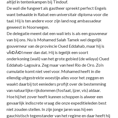
altijd in tentenkampen bij Tindouf.
De
wali
die fungeert als gastheer spreekt perfect Engels
want behaalde in Rabat een universitair diploma voor die
taal. Hij is ten andere voor zijn land nog ambassadeur
geweest in Noorwegen.
De delegatie meent dat een wali iets is als een gouveneur
van bij ons. Nu is Mohamed Salah Tamek wel degelijk
gouverneur van de provincie Oued Eddahab, maar hij is
vÃ©Ã©l meer dan dat. Hij is
tegelijk
een soort
onderkoning (wali) van het grote gebied (de
wilaya
) Oued
Eddahab-Lagouira. Zeg maar van heel Rio de Oro. Zo’n
cumulatie komt niet veel voor. Mohamed heeft in die
ellendig uitgestrekte woestijn alles voor het zeggen en
waakt daarbij tot eenieders profijt over de bestemming
van natuurlijke rijkdommen (fosfaat, ijzer, vis) aldaar.
Hoe hij het zover heeft kunnen schoppen is alweer een
gevaarlijk indiscrete vraag die onze expeditieleden best
niet zouden stellen. In zijn jonge jaren was hij een
gauchistisch tegenstander van het regime en daar heeft hij