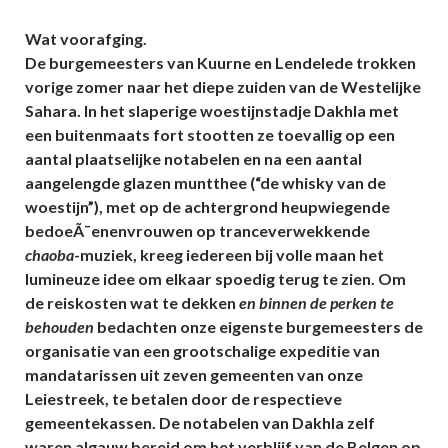
Wat voorafging.
De burgemeesters van Kuurne en Lendelede trokken
vorige zomer naar het diepe zuiden van de Westelijke
Sahara. In het slaperige woestijnstadje Dakhla met
een buitenmaats fort stootten ze toevallig op een
aantal plaatselijke notabelen en na een aantal
aangelengde glazen muntthee (“de whisky van de
woestijn”), met op de achtergrond heupwiegende
bedoeÃ¯enenvrouwen op tranceverwekkende
chaoba
-muziek, kreeg iedereen bij volle maan het
lumineuze idee om elkaar spoedig terug te zien. Om
de reiskosten wat te dekken
en binnen de perken te
behouden
bedachten onze eigenste burgemeesters de
organisatie van een grootschalige expeditie van
mandatarissen uit zeven gemeenten van onze
Leiestreek, te betalen door de respectieve
gemeentekassen. De notabelen van Dakhla zelf
waren algauw bereid om het verblijf van de Belgen op