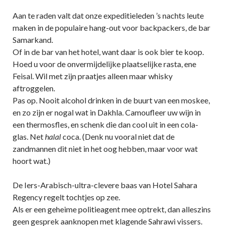
Aan te raden valt dat onze expeditieleden ’s nachts leute
maken in de populaire hang-out voor backpackers, de bar
Samarkand.
Of in de bar van het hotel, want daar is ook bier te koop.
Hoed u voor de onvermijdelijke plaatselijke rasta, ene
Feisal. Wil met zijn praatjes alleen maar whisky
aftroggelen.
Pas op. Nooit alcohol drinken in de buurt van een moskee,
en zo zijn er nogal wat in Dakhla. Camoufleer uw wijn in
een thermosfles, en schenk die dan cool uit in een cola-
glas. Net
halal
coca. (Denk nu vooral niet dat de
zandmannen dit niet in het oog hebben, maar voor wat
hoort wat.)
De Iers-Arabisch-ultra-clevere baas van Hotel Sahara
Regency regelt tochtjes op zee.
Als er een geheime politieagent mee optrekt, dan alleszins
geen gesprek aanknopen met klagende Sahrawi vissers.