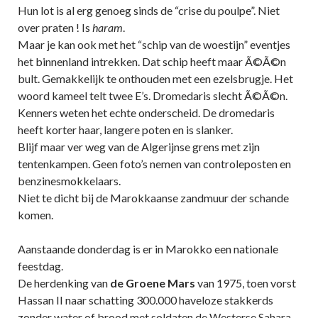
Hun lot is al erg genoeg sinds de “crise du poulpe”. Niet
over praten ! Is
haram
.
Maar je kan ook met het “schip van de woestijn” eventjes
het binnenland intrekken. Dat schip heeft maar Ã©Ã©n
bult. Gemakkelijk te onthouden met een ezelsbrugje. Het
woord kameel telt twee E’s. Dromedaris slecht Ã©Ã©n.
Kenners weten het echte onderscheid. De dromedaris
heeft korter haar, langere poten en is slanker.
Blijf maar ver weg van de Algerijnse grens met zijn
tentenkampen. Geen foto’s nemen van controleposten en
benzinesmokkelaars.
Niet te dicht bij de Marokkaanse zandmuur der schande
komen.
Aanstaande donderdag is er in Marokko een nationale
feestdag.
De herdenking van
de Groene Mars
van 1975, toen vorst
Hassan II naar schatting 300.000 haveloze stakkerds
zonder water of brood met soldaten de Westerse Sahara