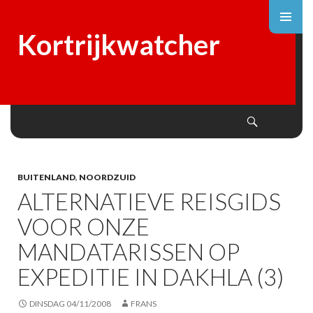
Kortrijkwatcher
Search
SKIP
TO
CONTENT
BUITENLAND
,
NOORDZUID
ALTERNATIEVE REISGIDS
VOOR ONZE
MANDATARISSEN OP
EXPEDITIE IN DAKHLA (3)
DINSDAG 04/11/2008
FRANS