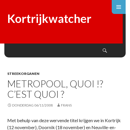
Kortrijkwatcher
Search
SKIP
TO
CONTENT
STREEKORGANEN
METROPOOL, QUOI !?
C’EST QUOI ?
DONDERDAG 06/11/2008
FRANS
Met behulp van deze wervende titel krijgen we in Kortrijk
(12 november), Doornik (18 november) en Neuville-en-