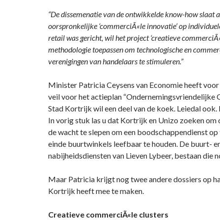
“De dissemenatie van de ontwikkelde know-how slaat a
oorspronkelijke ‘commerciÃ«le innovatie’ op individue
retail was gericht, wil het project ‘creatieve commerciÃ
methodologie toepassen om technologische en commerci
verenigingen van handelaars te stimuleren.”
Minister Patricia Ceysens van Economie heeft voor d
veil voor het actieplan “Ondernemingsvriendelijke 
Stad Kortrijk wil een deel van de koek. Leiedal ook.
In vorig stuk las u dat Kortrijk en Unizo zoeken om
de wacht te slepen om een boodschappendienst op t
einde buurtwinkels leefbaar te houden. De buurt- e
nabijheidsdiensten van Lieven Lybeer, bestaan die 
Maar Patricia krijgt nog twee andere dossiers op h
Kortrijk heeft mee te maken.
Creatieve commerciÃ«le clusters