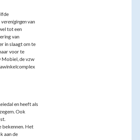
lfde
)
verenigingen
van
wel tot een
sering van
r in slaagt om te
aar voor te
w Mobiel, de vzw
egawinkelcomplex
iedal en heeft als
nzegem. Ook
st.
te bekennen. Het
nk aan de