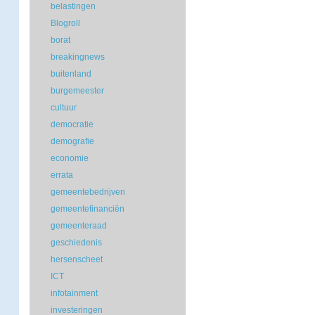
belastingen
Blogroll
borat
breakingnews
buitenland
burgemeester
cultuur
democratie
demografie
economie
errata
gemeentebedrijven
gemeentefinanciën
gemeenteraad
geschiedenis
hersenscheet
ICT
infotainment
investeringen