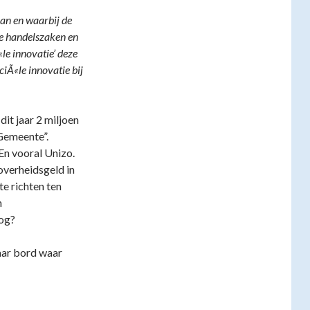
an en waarbij de
le handelszaken en
«le innovatie’ deze
Ã«le innovatie bij
it jaar 2 miljoen
Gemeente”.
 En vooral Unizo.
 overheidsgeld in
e richten ten
n
nog?
aar bord waar