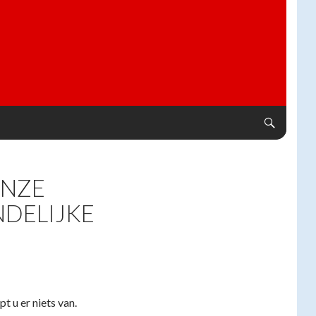
ONZE
DELIJKE
pt u er niets van.