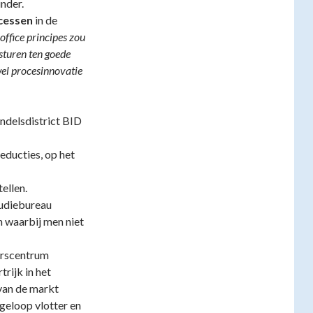
inder.
cessen
in de
office principes zou
sturen ten goede
el procesinnovatie
handelsdistrict BID
ducties, op het
ellen.
tudiebureau
n waarbij men niet
erscentrum
rtrijk in het
 van de markt
geloop vlotter en