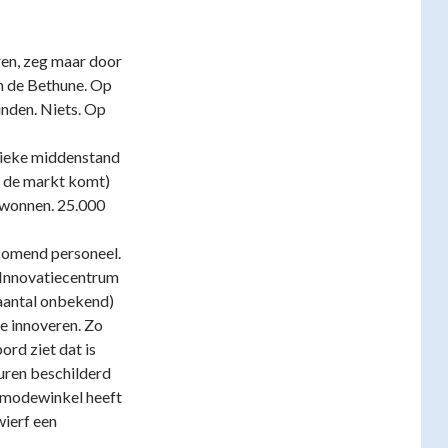
ren, zeg maar door
n de Bethune. Op
inden. Niets. Op
lieke middenstand
an de markt komt)
gewonnen. 25.000
jkomend personeel.
 Innovatiecentrum
(aantal onbekend)
e innoveren. Zo
rd ziet dat is
uren beschilderd
 modewinkel heeft
wierf een