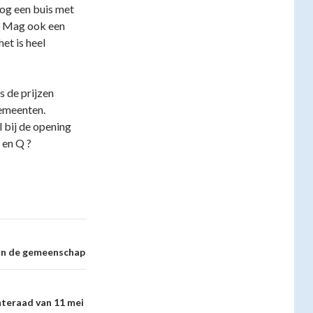
nog een buis met
. Mag ook een
et is heel
 de prijzen
gemeenten.
l bij de opening
 en Q ?
van de gemeenschap
nteraad van 11 mei