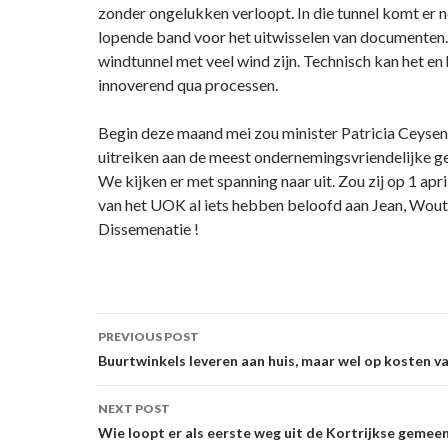
zonder ongelukken verloopt. In die tunnel komt er 
lopende band voor het uitwisselen van documenten
windtunnel met veel wind zijn. Technisch kan het en h
innoverend qua processen.
Begin deze maand mei zou minister Patricia Ceysens
uitreiken aan de meest ondernemingsvriendelijke 
We kijken er met spanning naar uit. Zou zij op 1 apri
van het UOK al iets hebben beloofd aan Jean, Wout
Dissemenatie !
Post
PREVIOUS POST
navigation
Buurtwinkels leveren aan huis, maar wel op kosten 
NEXT POST
Wie loopt er als eerste weg uit de Kortrijkse gemee