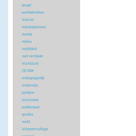
jeugd
kerkfabrieken
lexicon
mandatarissen
media
milieu
mobiliteit
niet verstaan
noordzuid
OCMW
onbegrijpelijk
onderwijs
partijen
personeel
politieraad
quotes
recht
schepencollege