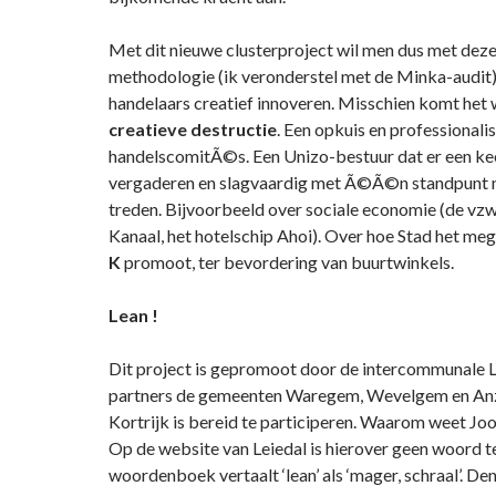
Met dit nieuwe clusterproject wil men dus met deze
methodologie (ik veronderstel met de Minka-audit
handelaars creatief innoveren. Misschien komt het 
creatieve destructie
. Een opkuis en professionali
handelscomitÃ©s. Een Unizo-bestuur dat er een kee
vergaderen en slagvaardig met Ã©Ã©n standpunt n
treden. Bijvoorbeeld over sociale economie (de vz
Kanaal, het hotelschip Ahoi). Over hoe Stad het m
K
promoot, ter bevordering van buurtwinkels.
Lean !
Dit project is gepromoot door de intercommunale Le
partners de gemeenten Waregem, Wevelgem en A
Kortrijk is bereid te participeren. Waarom weet Joo
Op de website van Leiedal is hierover geen woord 
woordenboek vertaalt ‘lean’ als ‘mager, schraal’. De