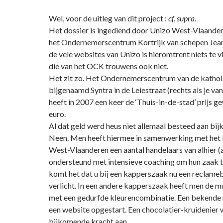
Wel, voor de uitleg van dit project :
cf. supra
.
Het dossier is ingediend door Unizo West-Vlaande
het Ondernemerscentrum Kortrijk van schepen Jea
de vele websites van Unizo is hieromtrent niets te v
die van het OCK trouwens ook niet.
Het zit zo. Het Ondernemerscentrum van de katho
bijgenaamd Syntra in de Leiestraat (rechts als je v
heeft in 2007 een keer de ‘Thuis-in-de-stad’ prijs 
euro.
Al dat geld werd heus niet allemaal besteed aan bi
Neen. Men heeft hiermee in samenwerking met het
West-Vlaanderen een aantal handelaars van alhier 
ondersteund met intensieve coaching om hun zaak t
komt het dat u bij een kapperszaak nu een reclamebo
verlicht. In een andere kapperszaak heeft men de m
met een gedurfde kleurencombinatie. Een bekende
een website opgestart. Een chocolatier-kruidenier 
bijkomende kracht aan.