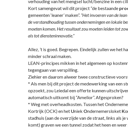
verhouding van het mengsel lucht/benzine in een cil
Kort samengevat wil dit project “de bestaande
pro
gemeenten ‘leaner’ maken”.
“Het invoeren van de lean 
de verstandhouding tussen ondernemingen en lokale be
moeten komen. Het resultaat zou moeten leiden tot zow
als tot diensteninnovatie.”
Allez, ’t is goed. Begrepen. Eindelijk zullen we het 
minder schraal maken.
LEAN-principes mikken in het algemeen op kostenre
tegengaan van verspilling.
Ziehier en daarom alweer twee constructieve voorst
* Als men bij dit project de medewerking van een s
opzoekt, zou Leiedal een offerte kunnen uitschrijve
automatisch uitkomt bij “Amelior”. Afgesproken?
* Weg met overheadkosten. Tussen het Ondernem
Kortrijk (OCK) en het
U
niek
O
ndernemersloket
K
o
stadhuis (aan de overzijde van de straat, links als je
komt) graven we een tunnel zodat het heen en weer 