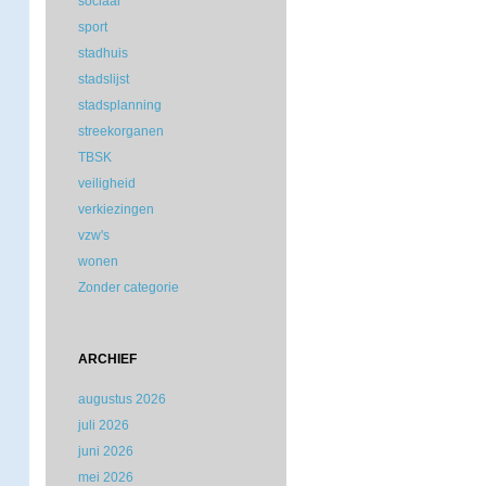
sociaal
sport
stadhuis
stadslijst
stadsplanning
streekorganen
TBSK
veiligheid
verkiezingen
vzw's
wonen
Zonder categorie
ARCHIEF
augustus 2026
juli 2026
juni 2026
mei 2026