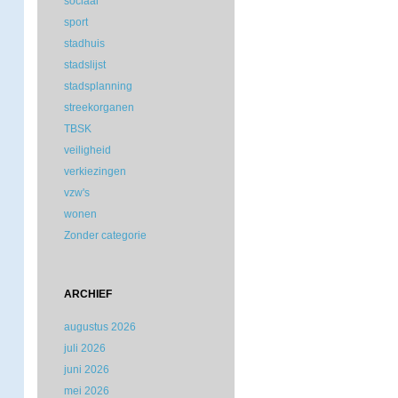
sociaal
sport
stadhuis
stadslijst
stadsplanning
streekorganen
TBSK
veiligheid
verkiezingen
vzw's
wonen
Zonder categorie
ARCHIEF
augustus 2026
juli 2026
juni 2026
mei 2026