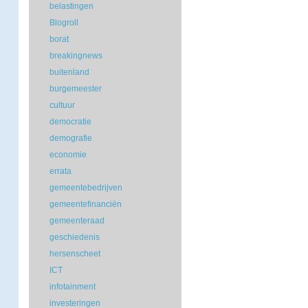
belastingen
Blogroll
borat
breakingnews
buitenland
burgemeester
cultuur
democratie
demografie
economie
errata
gemeentebedrijven
gemeentefinanciën
gemeenteraad
geschiedenis
hersenscheet
ICT
infotainment
investeringen