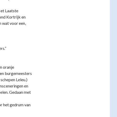
et Laatste
ond Kortrijk en
n wat voor een,
rs.”
n oranje
 en burgemeesters
 schepen Leleu.)
ensceneringen en
belen. Gedaan met
or het gedrum van