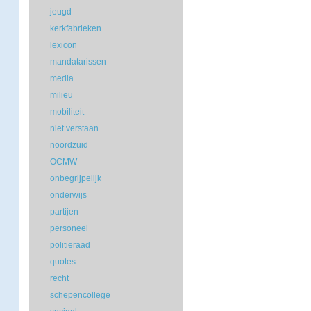
jeugd
kerkfabrieken
lexicon
mandatarissen
media
milieu
mobiliteit
niet verstaan
noordzuid
OCMW
onbegrijpelijk
onderwijs
partijen
personeel
politieraad
quotes
recht
schepencollege