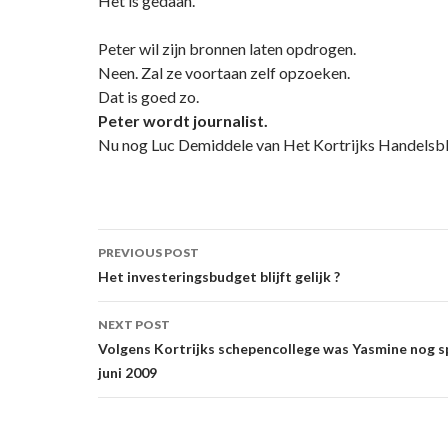
Het is gedaan.
Peter wil zijn bronnen laten opdrogen.
Neen. Zal ze voortaan zelf opzoeken.
Dat is goed zo.
Peter wordt journalist.
Nu nog Luc Demiddele van Het Kortrijks Handelsb
Post
PREVIOUS POST
navigation
Het investeringsbudget blijft gelijk ?
NEXT POST
Volgens Kortrijks schepencollege was Yasmine nog s
juni 2009