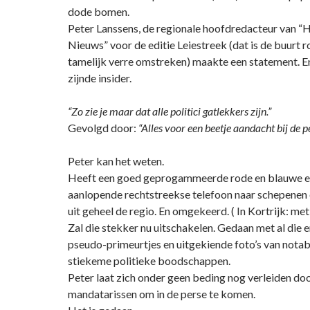
dode bomen.
Peter Lanssens, de regionale hoofdredacteur van “H
Nieuws” voor de editie Leiestreek (dat is de buurt r
tamelijk verre omstreken) maakte een statement. E
zijnde insider.
“Zo zie je maar dat alle politici gatlekkers zijn.”
Gevolgd door:
“Alles voor een beetje aandacht bij de pe
Peter kan het weten.
Heeft een goed geprogammeerde rode en blauwe e
aanlopende rechtstreekse telefoon naar schepenen
uit geheel de regio. En omgekeerd. ( In Kortrijk: met
Zal die stekker nu uitschakelen. Gedaan met al die 
pseudo-primeurtjes en uitgekiende foto’s van nota
stiekeme politieke boodschappen.
Peter laat zich onder geen beding nog verleiden do
mandatarissen om in de perse te komen.