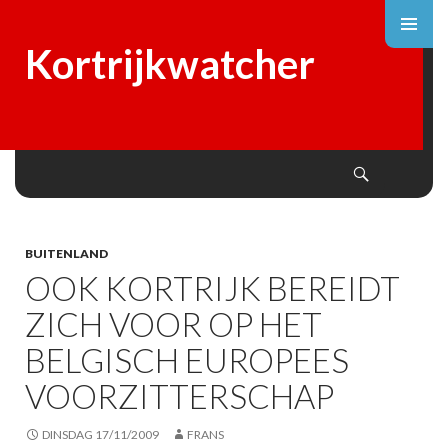
Kortrijkwatcher
Search
SKIP
TO
CONTENT
BUITENLAND
OOK KORTRIJK BEREIDT
ZICH VOOR OP HET
BELGISCH EUROPEES
VOORZITTERSCHAP
DINSDAG 17/11/2009
FRANS