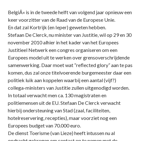
BelgiÃ« is in de tweede helft van volgend jaar opnieuw een
keer voorzitter van de Raad van de Europese Unie.
En dat zal Kortrijk (en Ieper) geweten hebben.
Stefaan De Clerck, nu minister van Justitie, wil op 29 en 30
november 2010 alhier in het kader van het Europees
Justitieel Netwerk een congres organiseren om een
Europees model uit te werken over grensoverschrijdende
samenwerking. Daar moet wat “reflected glory” aan te pas
komen, dus zal onze titelvoerende burgemeester daar een
politiek luik aan koppelen waarbij een aantal (vijf?)
collega-ministers van Justitie zullen uitgenodigd worden.
In totaal verwacht men ca. 130 magistraten en
politiemensen uit de EU. Stefaan De Clerck verwacht
hierbij ondersteuning van Stad (zaal, faciliteiten,
hotelreservering, recepties), maar voorziet nog een
Europees budget van 70.000 euro.
De dienst Toerisme (van Lieze) heeft intussen nu al
opdracht gekregen om contact op te nemen met de