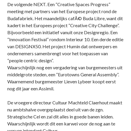
De volgende NEXT. Een “Creative Spaces Progress”
meeting met partners van het Europese project rond de
Budafabriek. Het maandelijks cafÃ© Buda Libre, want dit
kadert in het Europees project “Creative City Challenge”.
Bijvoorbeeld een initiatief vanuit onze Designregio. Een
“Innovation Festival” rondom Interieur 10. Een derde editie
van DESIGNX50. Het project Humin dat ontwerpers en
ondernemers samenbrengt voor het toepassen van
“people centric design”.
Waarschijnlijk nog een vergadering van burgemeesters uit
middelgrote steden, een “Eurotowns General Assembly”.
Waarnemend burgemeester Lieven Lybeer koopt eerst
nog dit jaar een Assimil.
De vroegere directeur Cultuur Machteld Claerhout maakt
nu ambtshalve overgeplaatst deel uit van de zgn.
Strategische Cel en zal dit alles in goede banen leiden.
Waarschijnlijk wordt dit een karwei voor de nog aan te
werven intendant Cultuur.