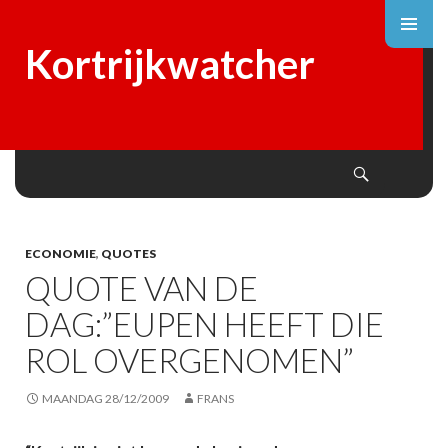
Kortrijkwatcher
Search
SKIP
TO
CONTENT
ECONOMIE
,
QUOTES
QUOTE VAN DE
DAG:”EUPEN HEEFT DIE
ROL OVERGENOMEN”
MAANDAG 28/12/2009
FRANS