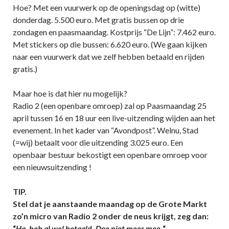
Hoe? Met een vuurwerk op de openingsdag op (witte)
donderdag. 5.500 euro. Met gratis bussen op drie
zondagen en paasmaandag. Kostprijs “De Lijn”: 7.462 euro.
Met stickers op die bussen: 6.620 euro. (We gaan kijken
naar een vuurwerk dat we zelf hebben betaald en rijden
gratis.)
Maar hoe is dat hier nu mogelijk?
Radio 2 (een openbare omroep) zal op Paasmaandag 25
april tussen 16 en 18 uur een live-uitzending wijden aan het
evenement. In het kader van “Avondpost”. Welnu, Stad
(=wij) betaalt voor die uitzending 3.025 euro. Een
openbaar bestuur bekostigt een openbare omroep voor
een nieuwsuitzending !
TIP.
Stel dat je aanstaande maandag op de Grote Markt
zo’n micro van Radio 2 onder de neus krijgt, zeg dan:
“
Ha, heb al wel betaald. Doe niet meer mee.
“