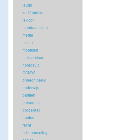
jeugd
kerkfabrieken
lexicon
mandatarissen
media
milieu
mobiliteit
niet verstaan
noordzuid
OCMW
onbegrijpelijk
onderwijs
partijen
personeel
politieraad
quotes
recht
schepencollege