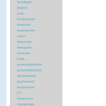
belastingen
Blogroll
borat
breakingnews
buitenland
burgemeester
cultuur
democratie
demografie
economie
errata
gemeentebedrijven
gemeentefinanciën
gemeenteraad
geschiedenis
hersenscheet
ICT
infotainment
investeringen