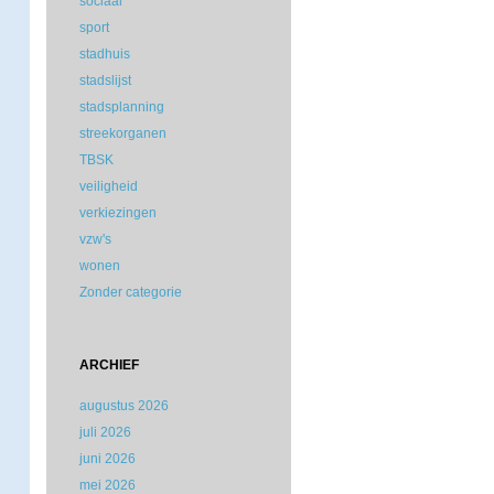
sociaal
sport
stadhuis
stadslijst
stadsplanning
streekorganen
TBSK
veiligheid
verkiezingen
vzw's
wonen
Zonder categorie
ARCHIEF
augustus 2026
juli 2026
juni 2026
mei 2026