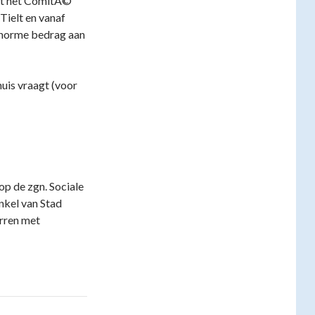
met het ComitÃ©
Tielt en vanaf
enorme bedrag aan
huis vraagt (voor
op de zgn. Sociale
nkel van Stad
arren met