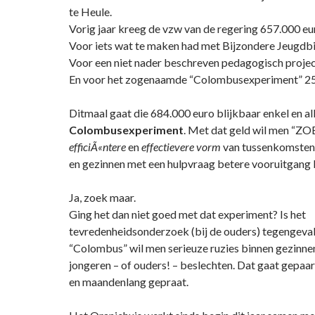
te Heule.
Vorig jaar kreeg de vzw van de regering 657.000 euro
Voor iets wat te maken had met Bijzondere Jeugdbi
Voor een niet nader beschreven pedagogisch projec
En voor het zogenaamde “Colombusexperiment” 25
Ditmaal gaat die 684.000 euro blijkbaar enkel en al
Colombusexperiment
. Met dat geld wil men “Z
efficiÃ«ntere
en
effectievere vorm
van tussenkomsten 
en gezinnen met een hulpvraag betere vooruitgang
Ja, zoek maar.
Ging het dan niet goed met dat experiment? Is het
tevredenheidsonderzoek (bij de ouders) tegengeva
“Colombus” wil men serieuze ruzies binnen gezinne
jongeren – of ouders! – beslechten. Dat gaat gepaa
en maandenlang gepraat.