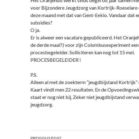
Het Oranjehuis werkt sinds begin dit jaar samen 
voor Bijzondere Jeugdzorg van Kortrijk-Roeselare-
deze maand met dat van Gent-Eeklo. Vandaar dat 
subsidies?
O ja.
Er is alweer een vacature gepubliceerd. Het Oranje
de derde maal?) voor zijn Colombusexperiment een
procesbegeleider. Solliciteren kan nog tot 15 mei.
PROCESBEGELEIDER !
P.S.
Alleen al met de zoekterm “jeugdbijstand Kortrijk” 
Kaart vindt men 22 resultaten. En de Opvoedingswi
staat er nog niet bij. Zeker niet jeugdbijstand verw
jeugdzorg.
Post
PREVIOUS POST