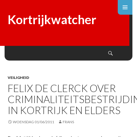
Kortrijkwatcher
Search
SKIP
TO
CONTENT
VEILIGHEID
FELIX DE CLERCK OVER
CRIMINALITEITSBESTRIJDI
IN KORTRIJK EN ELDERS
WOENSDAG 01/06/2011
FRANS