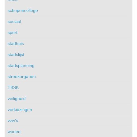
schepencollege
sociaal
sport
stadhuis
stadslijst
stadsplanning
streekorganen
TBSK
veiligheid
verkiezingen
vzw's
wonen