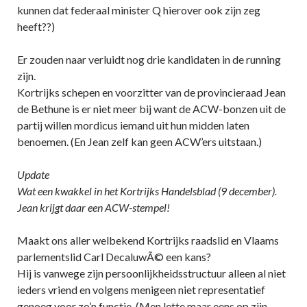
kunnen dat federaal minister Q hierover ook zijn zeg
heeft??)
Er zouden naar verluidt nog drie kandidaten in de running
zijn.
Kortrijks schepen en voorzitter van de provincieraad Jean
de Bethune is er niet meer bij want de ACW-bonzen uit de
partij willen mordicus iemand uit hun midden laten
benoemen. (En Jean zelf kan geen ACW’ers uitstaan.)
Update
Wat een kwakkel in het Kortrijks Handelsblad (9 december).
Jean krijgt daar een ACW-stempel!
Maakt ons aller welbekend Kortrijks raadslid en Vlaams
parlementslid Carl DecaluwÃ© een kans?
Hij is vanwege zijn persoonlijkheidsstructuur alleen al niet
ieders vriend en volgens menigeen niet representatief
genoeg voor zo’n functie. (Men lette maar eens op zijn