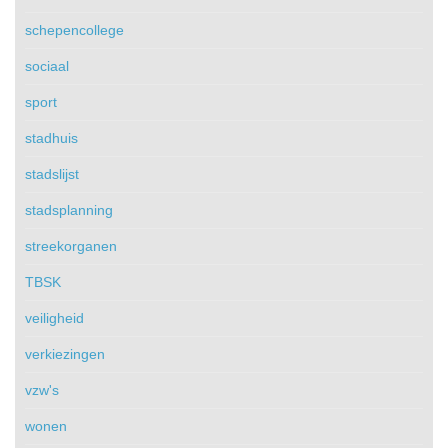
schepencollege
sociaal
sport
stadhuis
stadslijst
stadsplanning
streekorganen
TBSK
veiligheid
verkiezingen
vzw's
wonen