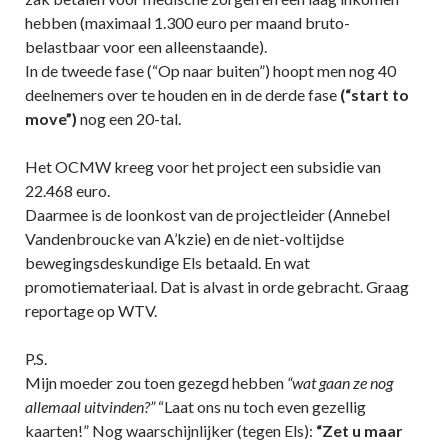
hebben (maximaal 1.300 euro per maand bruto-
belastbaar voor een alleenstaande).
In de tweede fase (“Op naar buiten”) hoopt men nog 40
deelnemers over te houden en in de derde fase
(“start to
move”)
nog een 20-tal.
Het OCMW kreeg voor het project een subsidie van
22.468 euro.
Daarmee is de loonkost van de projectleider (Annebel
Vandenbroucke van A’kzie) en de niet-voltijdse
bewegingsdeskundige Els betaald. En wat
promotiemateriaal. Dat is alvast in orde gebracht. Graag
reportage op WTV.
P.S.
Mijn moeder zou toen gezegd hebben
“wat gaan ze nog
allemaal uitvinden?”
“Laat ons nu toch even gezellig
kaarten!” Nog waarschijnlijker (tegen Els):
“Zet u maar