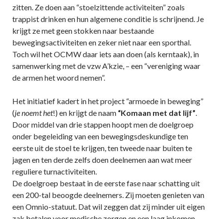
zitten. Ze doen aan “stoelzittende activiteiten” zoals
trappist drinken en hun algemene conditie is schrijnend. Je
krijgt ze met geen stokken naar bestaande
bewegingsactiviteiten en zeker niet naar een sporthal.
Toch wil het OCMW daar iets aan doen (als kerntaak), in
samenwerking met de vzw A’kzie, – een “vereniging waar
de armen het woord nemen”.
Het initiatief kadert in het project “armoede in beweging”
(
je noemt het
!) en krijgt de naam
“Komaan met dat lijf”
.
Door middel van drie stappen hoopt men de doelgroep
onder begeleiding van een bewegingsdeskundige ten
eerste uit de stoel te krijgen, ten tweede naar buiten te
jagen en ten derde zelfs doen deelnemen aan wat meer
reguliere turnactiviteiten.
De doelgroep bestaat in de eerste fase naar schatting uit
een 200-tal beoogde deelnemers. Zij moeten genieten van
een Omnio-statuut. Dat wil zeggen dat zij minder uit eigen
zak betalen voor medische zorgen en een laag inkomen