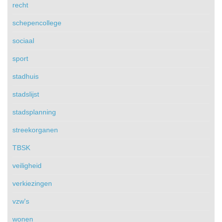
recht
schepencollege
sociaal
sport
stadhuis
stadslijst
stadsplanning
streekorganen
TBSK
veiligheid
verkiezingen
vzw's
wonen