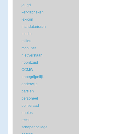
jeugd
kerkfabrieken
lexicon
mandatarissen
media
milieu
mobiliteit
niet verstaan
noordzuid
OCMW
onbegrijpelijk
onderwijs
partijen
personeel
politieraad
quotes
recht
schepencollege