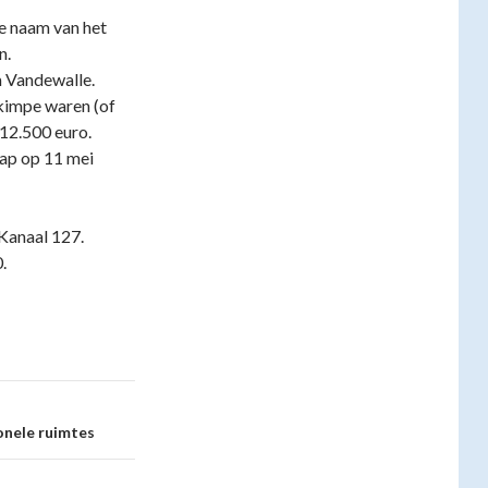
e naam van het
n.
 Vandewalle.
ekimpe waren (of
 12.500 euro.
hap op 11 mei
Kanaal 127.
.
onele ruimtes