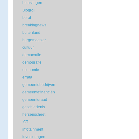
belastingen
Blogroll
borat
breakingnews
buitenland
burgemeester
cultuur
democratie
demografie
economie
errata
gemeentebedrijven
gemeentefinanciën
gemeenteraad
geschiedenis
hersenscheet
ICT
infotainment
investeringen