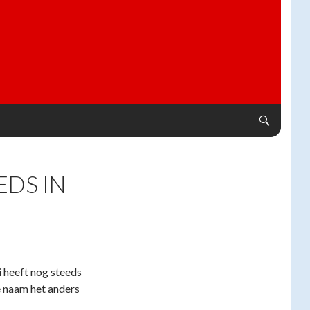
EDS IN
 heeft nog steeds
e naam het anders