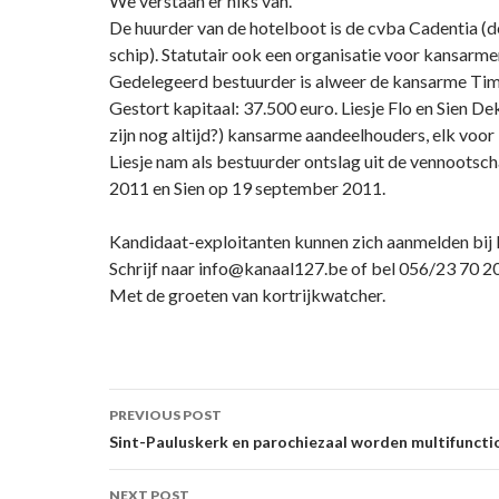
We verstaan er niks van.
De huurder van de hotelboot is de cvba Cadentia (d
schip). Statutair ook een organisatie voor kansarme
Gedelegeerd bestuurder is alweer de kansarme Tim
Gestort kapitaal: 37.500 euro. Liesje Flo en Sien D
zijn nog altijd?) kansarme aandeelhouders, elk voor
Liesje nam als bestuurder ontslag uit de vennootsc
2011 en Sien op 19 september 2011.
Kandidaat-exploitanten kunnen zich aanmelden bij 
Schrijf naar info@kanaal127.be of bel 056/23 70 20
Met de groeten van kortrijkwatcher.
Post
PREVIOUS POST
navigation
Sint-Pauluskerk en parochiezaal worden multifuncti
NEXT POST