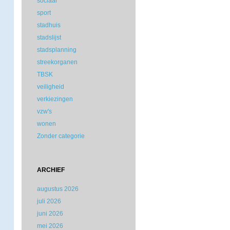
sociaal
sport
stadhuis
stadslijst
stadsplanning
streekorganen
TBSK
veiligheid
verkiezingen
vzw's
wonen
Zonder categorie
ARCHIEF
augustus 2026
juli 2026
juni 2026
mei 2026