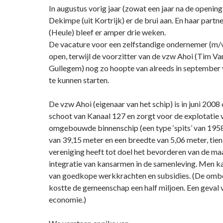
In augustus vorig jaar (zowat een jaar na de opening
Dekimpe (uit Kortrijk) er de brui aan. En haar partne
(Heule) bleef er amper drie weken.
De vacature voor een zelfstandige ondernemer (m/v
open, terwijl de voorzitter van de vzw Ahoi (Tim Va
Gullegem) nog zo hoopte van alreeds in september 
te kunnen starten.
De vzw Ahoi (eigenaar van het schip) is in juni 2008 
schoot van Kanaal 127 en zorgt voor de explotatie v
omgebouwde binnenschip (een type ‘spits’ van 1958
van 39,15 meter en een breedte van 5,06 meter, tien
vereniging heeft tot doel het bevorderen van de ma
integratie van kansarmen in de samenleving. Men ka
van goedkope werkkrachten en subsidies. (De omb
kostte de gemeenschap een half miljoen. Een geval 
economie.)